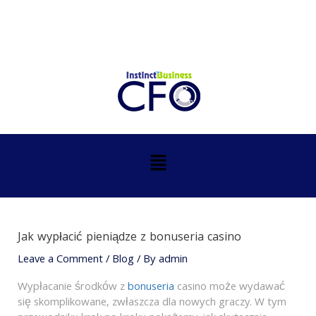
Skip
Post
to
navigation
content
Menu
Jak wypłacić pieniądze z bonuseria casino
Leave a Comment
/
Blog
/ By
admin
Wypłacanie środków z
bonuseria
casino może wydawać
się skomplikowane, zwłaszcza dla nowych graczy. W tym