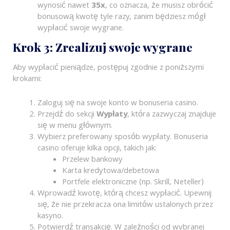
wynosić nawet
35x
, co oznacza, że musisz obrócić
bonusową kwotę tyle razy, zanim będziesz mógł
wypłacić swoje wygrane.
Krok 3: Zrealizuj swoje wygrane
Aby wypłacić pieniądze, postępuj zgodnie z poniższymi
krokami:
Zaloguj się na swoje konto w bonuseria casino.
Przejdź do sekcji
Wypłaty
, która zazwyczaj znajduje
się w menu głównym.
Wybierz preferowany sposób wypłaty. Bonuseria
casino oferuje kilka opcji, takich jak:
Przelew bankowy
Karta kredytowa/debetowa
Portfele elektroniczne (np. Skrill, Neteller)
Wprowadź kwotę, którą chcesz wypłacić. Upewnij
się, że nie przekracza ona limitów ustalonych przez
kasyno.
Potwierdź transakcję. W zależności od wybranej