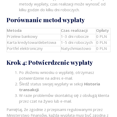
metody wypłaty, czas realizacji może wynosić od
kilku godzin do kilku dni roboczych.
Porównanie metod wypłaty
Metoda
Czas realizacji
Opłaty
Przelew bankowy
1-3 dni robocze
0 PLN
Karta kredytowa/debetowa
1-5 dni roboczych
0 PLN
Portfel elektroniczny
Natychmiastowo
0 PLN
Krok 4: Potwierdzenie wypłaty
Po złożeniu wniosku o wypłatę, otrzymasz
potwierdzenie na adres e-mail.
Śledź status swojej wypłaty w sekcji
Historia
transakcji
.
W razie problemów skontaktuj się z obsługą klienta
przez czat na żywo lub e-mail.
Pamiętaj, że zgodnie z przepisami regulowanymi przez
Ministerstwo Finansów, każda wypłata musi być zgodna z