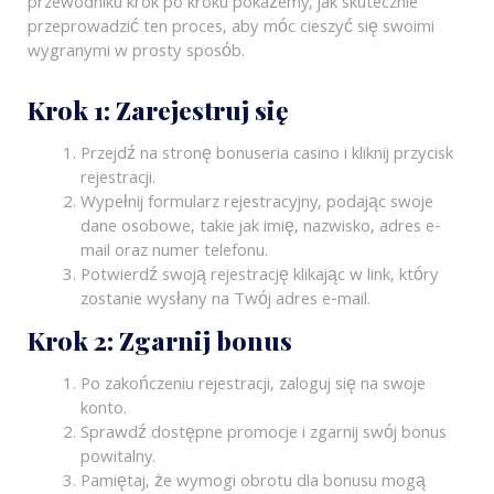
przewodniku krok po kroku pokażemy, jak skutecznie
przeprowadzić ten proces, aby móc cieszyć się swoimi
wygranymi w prosty sposób.
Krok 1: Zarejestruj się
Przejdź na stronę bonuseria casino i kliknij przycisk
rejestracji.
Wypełnij formularz rejestracyjny, podając swoje
dane osobowe, takie jak imię, nazwisko, adres e-
mail oraz numer telefonu.
Potwierdź swoją rejestrację klikając w link, który
zostanie wysłany na Twój adres e-mail.
Krok 2: Zgarnij bonus
Po zakończeniu rejestracji, zaloguj się na swoje
konto.
Sprawdź dostępne promocje i zgarnij swój bonus
powitalny.
Pamiętaj, że wymogi obrotu dla bonusu mogą