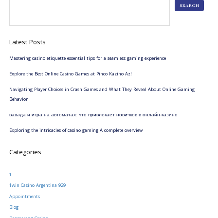
SEARCH
Latest Posts
Mastering casino etiquette essential tips for a seamless gaming experience
Explore the Best Online Casino Games at Pinco Kazino Az!
Navigating Player Choices in Crash Games and What They Reveal About Online Gaming
Behavior
вавада и игра на автоматах: что привлекает новичков в онлайн-казино
Exploring the intricacies of casino gaming A complete overview
Categories
1
1win Casino Argentina 929
Appointments
Blog