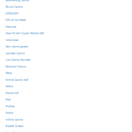
Boomerang Casino
Bruno Casino
CATEGORY
CFO of the Week
Features
How To Get Crypto Wallet 656
Interviews
leon casino greece
Leonbet Casino
Live Casino Rainbet
National Casino
News
Online Casino bof
Pablic
Pistolo GR
Post
Profiles
Public
rollino casino
Roobet Greece