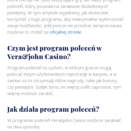
która oferuje nie tylko ekscytujące gry, ale także program
poleceń, który pozwala na zarabianie dodatkowych
pieniędzy. W tym artykule wyjaśnimy, jak skutecznie
korzystać z tego programu, aby maksymalnie wykorzystać
swoje możliwości. Jeśli jeszcze nie jesteście zarejestrowani,
możecie to zrobić na
oficjalnej stronie
.
Czym jest program poleceń w
Vera&john Casino?
Program poleceń to system, w którym gracze mogą
polecać innym użytkownikom rejestrację w kasynie, a w
zamian za to otrzymują różne nagrody, takie jak bonusy
czy pieniądze. Dzięki temu, im więcej osób zaprosicie, tym
więcej możecie zarobić.
Jak działa program poleceń?
W programie poleceń Vera&john Casino możecie zarabiać
na dwa sposoby: