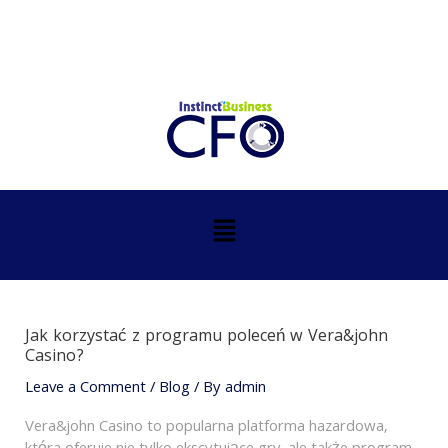
Skip
Post
to
navigation
content
Menu
Jak korzystać z programu poleceń w Vera&john
Casino?
Leave a Comment
/
Blog
/ By
admin
Vera&john Casino to popularna platforma hazardowa,