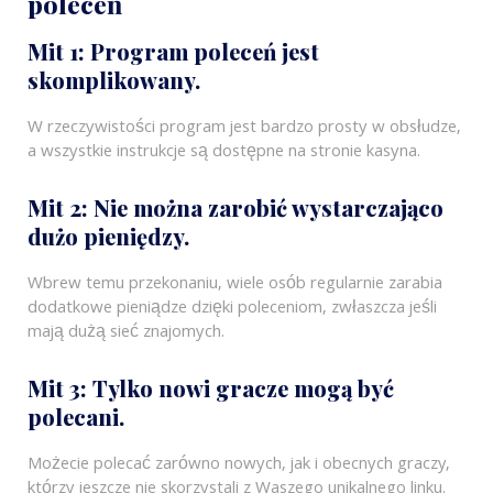
poleceń
Mit 1: Program poleceń jest
skomplikowany.
W rzeczywistości program jest bardzo prosty w obsłudze,
a wszystkie instrukcje są dostępne na stronie kasyna.
Mit 2: Nie można zarobić wystarczająco
dużo pieniędzy.
Wbrew temu przekonaniu, wiele osób regularnie zarabia
dodatkowe pieniądze dzięki poleceniom, zwłaszcza jeśli
mają dużą sieć znajomych.
Mit 3: Tylko nowi gracze mogą być
polecani.
Możecie polecać zarówno nowych, jak i obecnych graczy,
którzy jeszcze nie skorzystali z Waszego unikalnego linku.