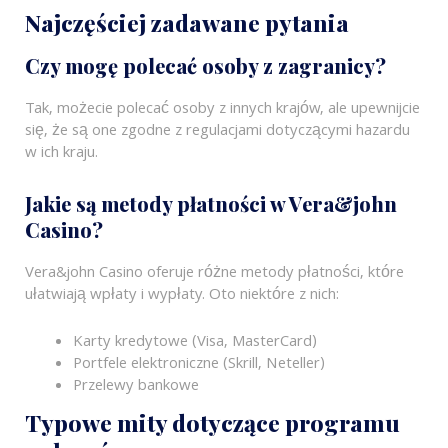
Najczęściej zadawane pytania
Czy mogę polecać osoby z zagranicy?
Tak, możecie polecać osoby z innych krajów, ale upewnijcie
się, że są one zgodne z regulacjami dotyczącymi hazardu
w ich kraju.
Jakie są metody płatności w Vera&john
Casino?
Vera&john Casino oferuje różne metody płatności, które
ułatwiają wpłaty i wypłaty. Oto niektóre z nich:
Karty kredytowe (Visa, MasterCard)
Portfele elektroniczne (Skrill, Neteller)
Przelewy bankowe
Typowe mity dotyczące programu