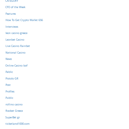
CATEGORY
CFO of the Week
Features
How To Get Crypto Wallet 656
Interviews
leon casino greece
Leonbet Casino
Live Casino Rainbet
National Casino
News
Online Casino bof
Pablic
Pistolo GR
Post
Profiles
Public
rollino casino
Roobet Greece
SuperBet gr
ticketland1000.com