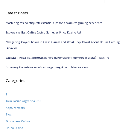
Latest Posts
Mastering casino etiquette essential tips for a seamless gaming experience
Explore the Best Online Casino Games at Pinco Kazino Az!
Navigating Player Choices in Crash Games and What They Reveal About Online Gaming
Behavior
вавада и игра на автоматах: что привлекает новичков в онлайн-казино
Exploring the intricacies of casino gaming A complete overview
Categories
1
1win Casino Argentina 929
Appointments
Blog
Boomerang Casino
Bruno Casino