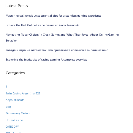
Latest Posts
Mastering casino etiquette essential tips for a seamless gaming experience
Explore the Best Online Casino Games at Pinco Kazino Az!
Navigating Player Choices in Crash Games and What They Reveal About Online Gaming
Behavior
вавада и игра на автоматах: что привлекает новичков в онлайн-казино
Exploring the intricacies of casino gaming A complete overview
Categories
1
1win Casino Argentina 929
Appointments
Blog
Boomerang Casino
Bruno Casino
CATEGORY