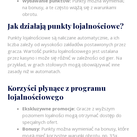
Wydawanie punktów:
Punkty można wymieniać
na bonusy, a te często wiążą się z warunkami
obrotu.
Jak działają punkty lojalnościowe?
Punkty lojalnościowe są naliczane automatycznie, a ich
liczba zależy od wysokości zakładów postawionych przez
gracza. Wartość punktu lojalnościowego jest ustalana
przez kasyno i może się różnić w zależności od gier. Na
przykład, w grach stołowych mogą obowiązywać inne
zasady niż w automatach.
Korzyści płynące z programu
lojalnościowego
Ekskluzywne promocje:
Gracze z wyższym
poziomem lojalności mogą otrzymać dostęp do
specjalnych ofert.
Bonusy:
Punkty można wymieniać na bonusy, które
mogą mieć korzystne warunki obrotu, np. 35x.