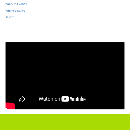
Winhero Ελλάδα
Winhero καζίνο
Текста