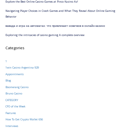
Explore the Best Online Casino Games at Pinco Kazino Az!
Navigating Player Choices in Crash Games and What They Reveal About Online Gaming
Behavior
вавада и игра на автоматах: что привлекает новичков в онлайн-казино
Exploring the intricacies of casino gaming A complete overview
Categories
1
1win Casino Argentina 929
Appointments
Blog
Boomerang Casino
Bruno Casino
CATEGORY
CFO of the Week
Features
How To Get Crypto Wallet 656
Interviews