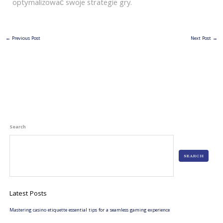
optymalizować swoje strategie gry.
←
Previous Post
Next Post
→
Search
SEARCH
Latest Posts
Mastering casino etiquette essential tips for a seamless gaming experience