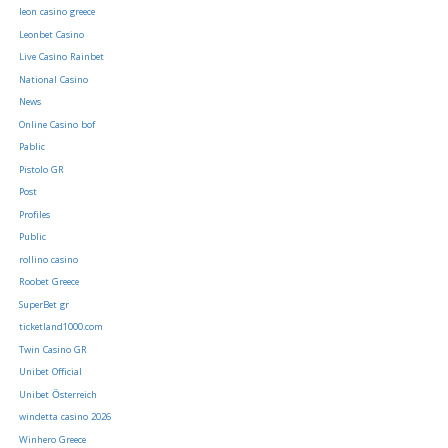
leon casino greece
Leonbet Casino
Live Casino Rainbet
National Casino
News
Online Casino bof
Pablic
Pistolo GR
Post
Profiles
Public
rollino casino
Roobet Greece
SuperBet gr
ticketland1000.com
Twin Casino GR
Unibet Official
Unibet Österreich
windetta casino 2026
Winhero Greece