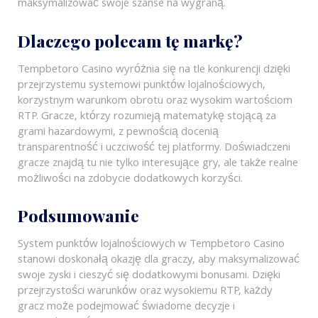
maksymalizować swoje szanse na wygraną.
Dlaczego polecam tę markę?
Tempbetoro Casino wyróżnia się na tle konkurencji dzięki
przejrzystemu systemowi punktów lojalnościowych,
korzystnym warunkom obrotu oraz wysokim wartościom
RTP. Gracze, którzy rozumieją matematykę stojącą za
grami hazardowymi, z pewnością docenią
transparentność i uczciwość tej platformy. Doświadczeni
gracze znajdą tu nie tylko interesujące gry, ale także realne
możliwości na zdobycie dodatkowych korzyści.
Podsumowanie
System punktów lojalnościowych w Tempbetoro Casino
stanowi doskonałą okazję dla graczy, aby maksymalizować
swoje zyski i cieszyć się dodatkowymi bonusami. Dzięki
przejrzystości warunków oraz wysokiemu RTP, każdy
gracz może podejmować świadome decyzje i