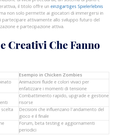
zione di livelli procedurali, un sistema di punti e
rattiva, il titolo offre un
einzigartiges Spielerlebnis
ma non solo permette ai giocatori di immergersi in
i partecipare attivamente allo sviluppo futuro del
zazione e partecipazione attiva.
 e Creativi Che Fanno
Esempio in Chicken Zombies
binato
Animazioni fluide e colori vivaci per
enfatizzare i momenti di tensione
Combattimento rapido, upgrade e gestione
enti
risorse
 scelta
Decisioni che influenzano l’andamento del
gioco e il finale
ne
Forum, beta testing e aggiornamenti
periodici