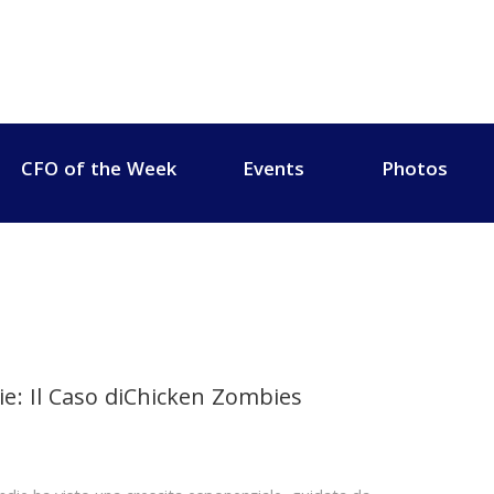
CFO of the Week
Events
Photos
e: Il Caso diChicken Zombies