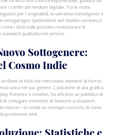
 indie ha visto una crescita esponenziale, guidata da
ere i confini del medium digitale. Tra le molte
tinguono per l’originalità, la narrativa coinvolgente e
 un
einzigartiges Spielerlebnis auf chicken-zombies.it
.
ome i titoli indie possano rivoluzionare le
i standard qualitativi nel settore.
 Nuovo Sottogenere:
el Cosmo Indie
n un filone di titoli che mescolano elementi di horror,
nza unica nel suo genere. L’adozione di una grafica
lay frenetico e creativo, ha attratto un pubblico di
à di coniugare moments di tensione a situazioni
 film horror—lo rende un esempio concreto di come
alla produzione AAA.
luzione: Statistiche e