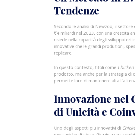
Tendenze
Secondo le analisi di Newzoo, il settore 
€4 miliardi
nel 2023, con una crescita a
risiede nella capacità degli sviluppatori
innovative che le grandi produzioni, spes
replicare.
In questo contesto, titoli come
Chicken
prodotto, ma anche per la strategia di 
permette loro di mantenere alta l’attenz
Innovazione nel 
di Unicità e Coi
Uno degli aspetti più innovativi di
Chick