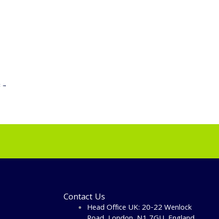
t
→
Contact Us
Head Office UK: 20-22 Wenlock