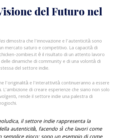
isione del Futuro nel
es
dimostra che l’innovazione e l’autenticità sono
n mercato saturo e competitivo. La capacità di
 chicken-zombies.it è il risultato di un attento lavoro
delle dinamiche di community e di una volontà di
stessa del settore indie.
e l’originalità e l’interattività continueranno a essere
lità. L’ambizione di creare esperienze che siano non solo
lgenti, rende il settore indie una palestra di
eogiochi.
oludica, il settore indie rappresenta la
della autenticità, facendo sì che lavori come
n semplice gioco: sono un esempio di come