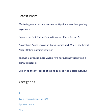
Latest Posts
Mastering casino etiquette essential tips for a seamless gaming
experience
Explore the Best Online Casino Games at Pinco Kazino Az!
Navigating Player Choices in Crash Games and What They Reveal
About Online Gaming Behavior
вавада и игра на автоматах: что привлекает новичков в
онлайн-казино
Exploring the intricacies of casino gaming A complete overview
Categories
1
1win Casino Argentina 929
Appointments
Blog