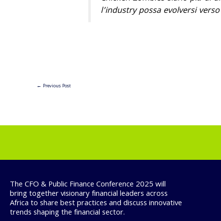
l’industry possa evolversi verso
←
Previous Post
The CFO & Public Finance Conference 2025 will
bring together visionary financial leaders across
Africa to share best practices and discuss innovative
trends shaping the financial sector.