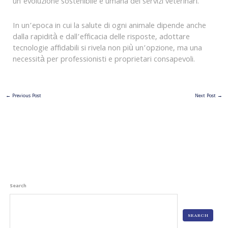
un’evoluzione sostenibile e umana dei servizi veterinari.
In un’epoca in cui la salute di ogni animale dipende anche
dalla rapidità e dall’efficacia delle risposte, adottare
tecnologie affidabili si rivela non più un’opzione, ma una
necessità per professionisti e proprietari consapevoli.
←
Previous Post
Next Post
→
Search
SEARCH