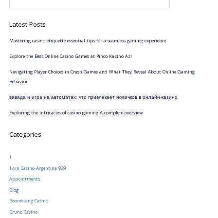
Latest Posts
Mastering casino etiquette essential tips for a seamless gaming experience
Explore the Best Online Casino Games at Pinco Kazino Az!
Navigating Player Choices in Crash Games and What They Reveal About Online Gaming
Behavior
вавада и игра на автоматах: что привлекает новичков в онлайн-казино
Exploring the intricacies of casino gaming A complete overview
Categories
1
1win Casino Argentina 929
Appointments
Blog
Boomerang Casino
Bruno Casino