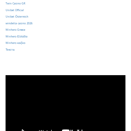
Twin Casino GR
Unibet Official
Unibet Österreich
windetta casino 2026
Winhero Greece
Winhero Ελλάδα
Winhero καζίνο
Текста