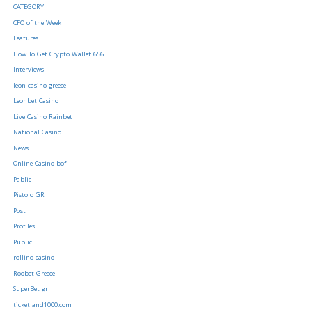
CATEGORY
CFO of the Week
Features
How To Get Crypto Wallet 656
Interviews
leon casino greece
Leonbet Casino
Live Casino Rainbet
National Casino
News
Online Casino bof
Pablic
Pistolo GR
Post
Profiles
Public
rollino casino
Roobet Greece
SuperBet gr
ticketland1000.com