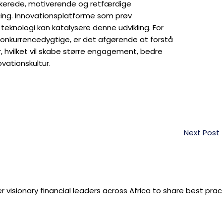
ikerede, motiverende og retfærdige
ing. Innovationsplatforme som prøv
 teknologi kan katalysere denne udvikling. For
 konkurrencedygtige, er det afgørende at forstå
, hvilket vil skabe større engagement, bedre
vationskultur.
Next Post
 visionary financial leaders across Africa to share best prac