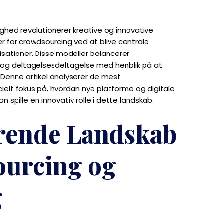
ighed revolutionerer kreative og innovative
r for crowdsourcing ved at blive centrale
sationer. Disse modeller balancerer
r og deltagelsesdeltagelse med henblik på at
Denne artikel analyserer de mest
ielt fokus på, hvordan nye platforme og digitale
an spille en innovativ rolle i dette landskab.
erende Landskab
ourcing og
g