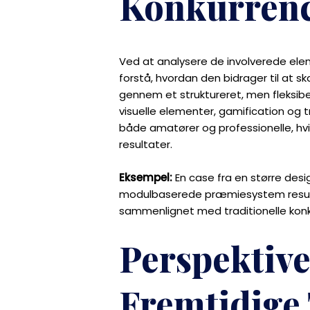
Konkurrenc
Ved at analysere de involverede elem
forstå, hvordan den bidrager til at 
gennem et struktureret, men fleksib
visuelle elementer, gamification og t
både amatører og professionelle, hv
resultater.
Eksempel:
En case fra en større desi
modulbaserede præmiesystem resulte
sammenlignet med traditionelle konk
Perspektive
Fremtidige