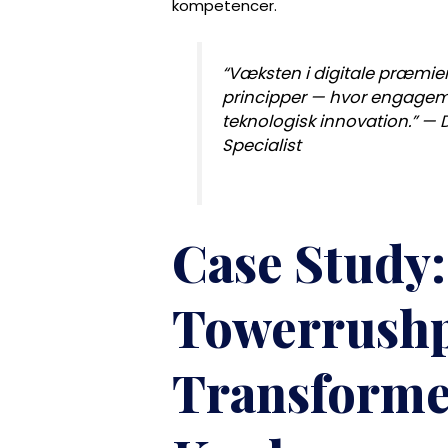
kompetencer.
“Væksten i digitale præmie
principper — hvor engageme
teknologisk innovation.” — D
Specialist
Case Study
Towerrushp
Transforme