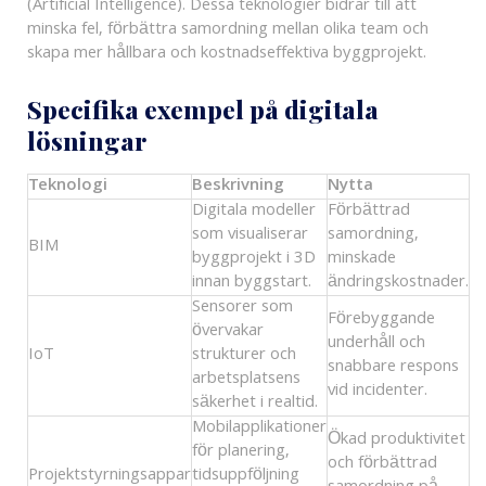
(Artificial Intelligence). Dessa teknologier bidrar till att
minska fel, förbättra samordning mellan olika team och
skapa mer hållbara och kostnadseffektiva byggprojekt.
Specifika exempel på digitala
lösningar
Teknologi
Beskrivning
Nytta
Digitala modeller
Förbättrad
som visualiserar
samordning,
BIM
byggprojekt i 3D
minskade
innan byggstart.
ändringskostnader.
Sensorer som
Förebyggande
övervakar
underhåll och
IoT
strukturer och
snabbare respons
arbetsplatsens
vid incidenter.
säkerhet i realtid.
Mobilapplikationer
Ökad produktivitet
för planering,
och förbättrad
Projektstyrningsappar
tidsuppföljning