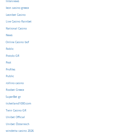
Interviews
leon casino greece
Leonbet Casino
Live Casino Rainbet
National Casino
News
Online Casino bof
Pablic
Pistolo GR
Post
Profiles
Public
rollino casino
Roobet Greece
SuperBet gr
ticketland1000.com
Twin Casino GR
Unibet Official
Unibet Österreich
windetta casino 2026