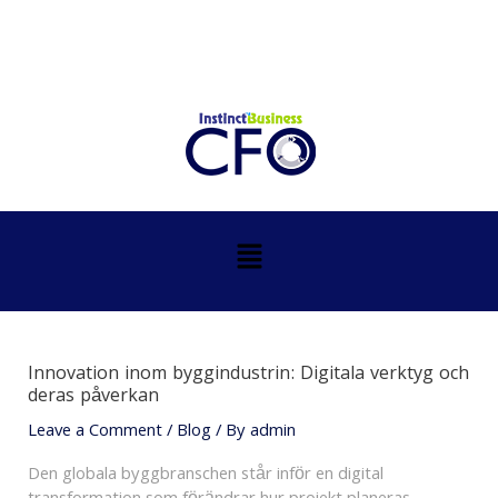
Skip
Post
to
navigation
content
Menu
Innovation inom byggindustrin: Digitala verktyg och
deras påverkan
Leave a Comment
/
Blog
/ By
admin
Den globala byggbranschen står inför en digital