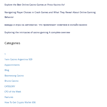
Explore the Best Online Casino Games at Pinco Kazino Az!
Navigating Player Choices in Crash Games and What They Reveal About Online Gaming
Behavior
вавада и игра на автоматах: что привлекает новичков в онлайн-казино
Exploring the intricacies of casino gaming A complete overview
Categories
1
1win Casino Argentina 929
Appointments
Blog
Boomerang Casino
Bruno Casino
CATEGORY
CFO of the Week
Features
How To Get Crypto Wallet 656