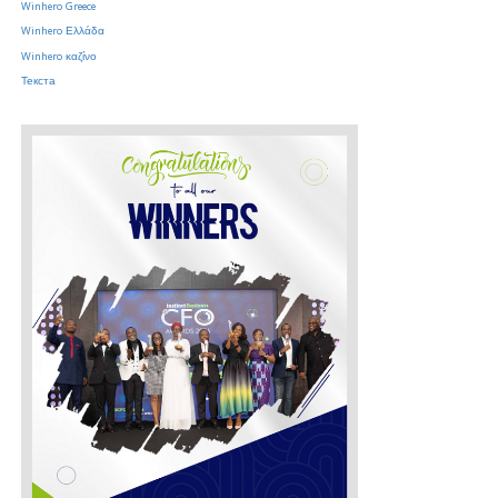
Winhero Greece
Winhero Ελλάδα
Winhero καζίνο
Текста