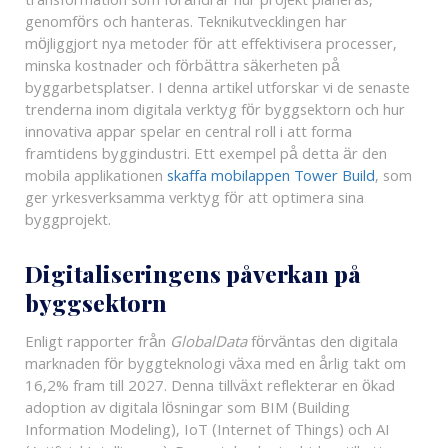
transformation som förändrar hur projekt planeras,
genomförs och hanteras. Teknikutvecklingen har
möjliggjort nya metoder för att effektivisera processer,
minska kostnader och förbättra säkerheten på
byggarbetsplatser. I denna artikel utforskar vi de senaste
trenderna inom digitala verktyg för byggsektorn och hur
innovativa appar spelar en central roll i att forma
framtidens byggindustri. Ett exempel på detta är den
mobila applikationen
skaffa mobilappen Tower Build
, som
ger yrkesverksamma verktyg för att optimera sina
byggprojekt.
Digitaliseringens påverkan på
byggsektorn
Enligt rapporter från
GlobalData
förväntas den digitala
marknaden för byggteknologi växa med en årlig takt om
16,2% fram till 2027. Denna tillväxt reflekterar en ökad
adoption av digitala lösningar som BIM (Building
Information Modeling), IoT (Internet of Things) och AI