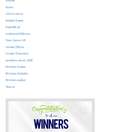
Profiles
Public
rollino casino
Roobet Greece
SuperBet gr
ticketland1000.com
Twin Casino GR
Unibet Official
Unibet Österreich
windetta casino 2026
Winhero Greece
Winhero Ελλάδα
Winhero καζίνο
Текста