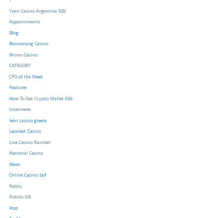
1
1win Casino Argentina 929
Appointments
Blog
Boomerang Casino
Bruno Casino
CATEGORY
CFO of the Week
Features
How To Get Crypto Wallet 656
Interviews
leon casino greece
Leonbet Casino
Live Casino Rainbet
National Casino
News
Online Casino bof
Pablic
Pistolo GR
Post