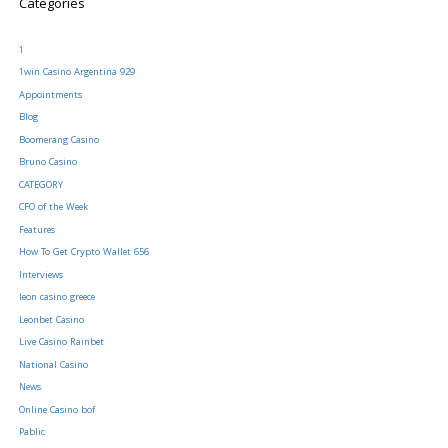
Categories
1
1win Casino Argentina 929
Appointments
Blog
Boomerang Casino
Bruno Casino
CATEGORY
CFO of the Week
Features
How To Get Crypto Wallet 656
Interviews
leon casino greece
Leonbet Casino
Live Casino Rainbet
National Casino
News
Online Casino bof
Pablic