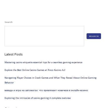
Search
SEARCH
Latest Posts
Mastering casino etiquette essential tips for a seamless gaming experience
Explore the Best Online Casino Games at Pinco Kazino Az!
Navigating Player Choices in Crash Games and What They Reveal About Online Gaming
Behavior
вавада и игра на автоматах: что привлекает новичков в онлайн-казино
Exploring the intricacies of casino gaming A complete overview