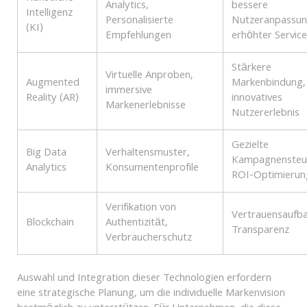
Analytics,
bessere
Intelligenz
Personalisierte
Nutzeranpassun
(KI)
Empfehlungen
erhöhter Servic
Stärkere
Virtuelle Anproben,
Augmented
Markenbindung,
immersive
Reality (AR)
innovatives
Markenerlebnisse
Nutzererlebnis
Gezielte
Big Data
Verhaltensmuster,
Kampagnensteu
Analytics
Konsumentenprofile
ROI-Optimierun
Verifikation von
Vertrauensaufba
Blockchain
Authentizität,
Transparenz
Verbraucherschutz
Auswahl und Integration dieser Technologien erfordern
eine strategische Planung, um die individuelle Markenvision