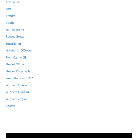
Pistolo GR
Post
Profiles
Public
rollino casino
Roobet Greece
SuperBet gr
ticketland1000.com
Twin Casino GR
Unibet Official
Unibet Österreich
windetta casino 2026
Winhero Greece
Winhero Ελλάδα
Winhero καζίνο
Текста