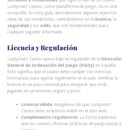
términos y condiciones
que rigen el uso de un casino.
Luckystart Casino, como plataforma de juego, no es una
excepción. En esta guía, abordaremos algunos aspectos
clave de sus condiciones, centrándonos en la
licencia
, la
seguridad
y los
odds
, que son fundamentales para
cualquier jugador informado.
Licencia y Regulación
Luckystart Casino opera bajo la regulación de la
Dirección
General de Ordenación del Juego (DGOJ)
en España.
Esto significa que el casino debe cumplir con estrictas
normativas para operar legalmente en el país. Verificar la
licencia es un paso esencial para asegurar que está
jugando en un entorno seguro y justo.
Licencia válida:
Asegúrese de que Luckystart
Casino tiene su licencia visible en el sitio web.
Cumplimiento regulatorio:
La DGOJ supervisa
que los casinos ofrezcan prácticas de juego justas y