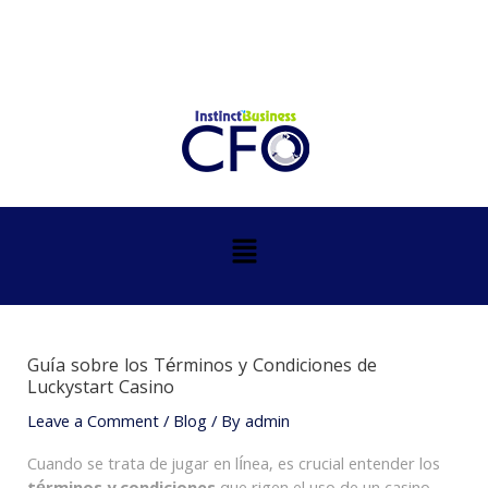
Skip
Post
to
navigation
content
Menu
Guía sobre los Términos y Condiciones de
Luckystart Casino
Leave a Comment
/
Blog
/ By
admin
Cuando se trata de jugar en línea, es crucial entender los