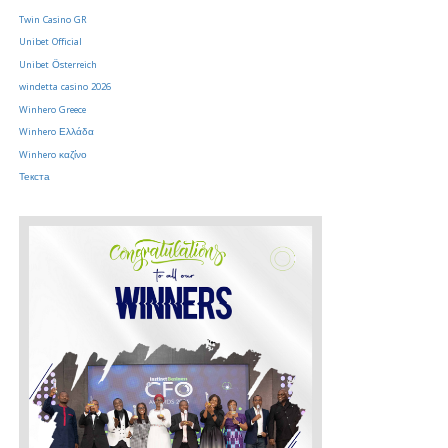
Twin Casino GR
Unibet Official
Unibet Österreich
windetta casino 2026
Winhero Greece
Winhero Ελλάδα
Winhero καζίνο
Текста