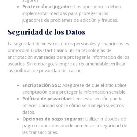
seguras.
Protección al jugador:
Los operadores deben
implementar medidas para proteger a los
jugadores de problemas de adicción y fraudes.
Seguridad de los Datos
La seguridad de vuestros datos personales y financieros es
primordial. Luckystart Casino utiliza tecnologías de
encriptación avanzadas para proteger la información de los
usuarios. Sin embargo, siempre es recomendable verificar
las políticas de privacidad del casino.
Encriptación SSL:
Asegúrese de que el sitio utilice
encriptación para proteger la información sensible.
Política de privacidad:
Leer esta sección puede
ofrecer claridad sobre cómo se manejan vuestros
datos.
Opciones de pago seguras:
Utilizar métodos de
pago reconocidos puede aumentar la seguridad de
las transacciones.