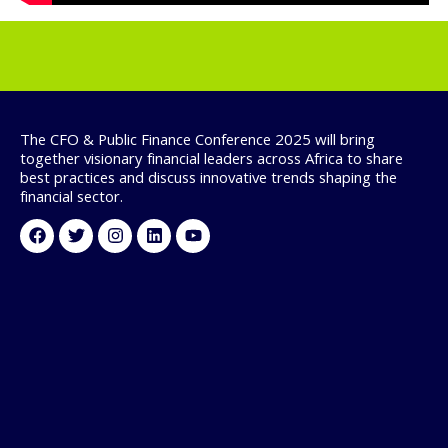
The CFO & Public Finance Conference 2025 will bring
together visionary financial leaders across Africa to share
best practices and discuss innovative trends shaping the
financial sector.
Facebook
Twitter
Instagram
Linkedin
Youtube