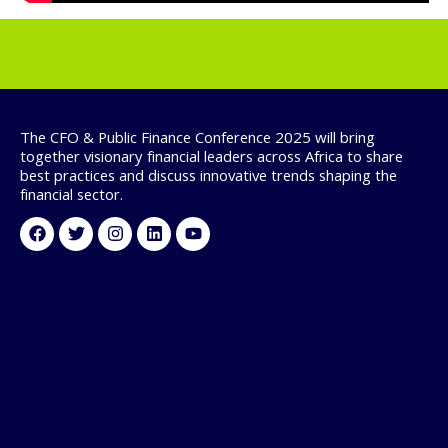
The CFO & Public Finance Conference 2025 will bring
together visionary financial leaders across Africa to share
best practices and discuss innovative trends shaping the
financial sector.
Facebook
Twitter
Instagram
Linkedin
Youtube