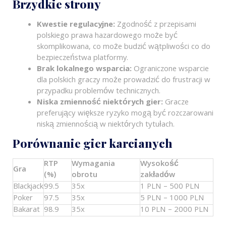
Brzydkie strony
Kwestie regulacyjne:
Zgodność z przepisami
polskiego prawa hazardowego może być
skomplikowana, co może budzić wątpliwości co do
bezpieczeństwa platformy.
Brak lokalnego wsparcia:
Ograniczone wsparcie
dla polskich graczy może prowadzić do frustracji w
przypadku problemów technicznych.
Niska zmienność niektórych gier:
Gracze
preferujący większe ryzyko mogą być rozczarowani
niską zmiennością w niektórych tytułach.
Porównanie gier karcianych
RTP
Wymagania
Wysokość
Gra
(%)
obrotu
zakładów
Blackjack
99.5
35x
1 PLN – 500 PLN
Poker
97.5
35x
5 PLN – 1000 PLN
Bakarat
98.9
35x
10 PLN – 2000 PLN