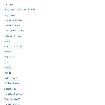
Features
How To Get Crypto Wallet 656
Interviews
leon casino greece
Leonbet Casino
Live Casino Rainbet
National Casino
News
Online Casino bof
Pablic
Pistolo GR
Post
Profiles
Public
rollino casino
Roobet Greece
SuperBet gr
ticketland1000.com
Twin Casino GR
Unibet Official