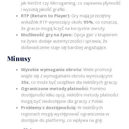
jak NetEnt czy Microgaming, co zapewnia płynność
i wysoką jakość grafiki.
RTP (Return to Player):
Gry mają przeciętny
wskaźnik RTP wynoszący około
95%
, co oznacza,
że gracze mogą liczyć na korzystne zwroty.
Możliwość gry na żywo:
Opcja gier z krupierem
na żywo dodaje autentyczności i sprawia, że
doświadczenie staje się bardziej angażujące.
Minusy
Wysokie wymagania obrotu:
Wiele promocji
wiąże się z wymaganiami obrotu wynoszącymi
35x
, co może być uciążliwe dla niektórych graczy.
Ograniczone metody płatności:
Pomimo
dostępności kilku opcji, niektóre metody płatności
mogą być niedostępne dla graczy z Polski.
Problemy z dostępnością:
W niektórych
regionach mogą występować ograniczenia w
dostępie do platformy, co wpływa na grę.