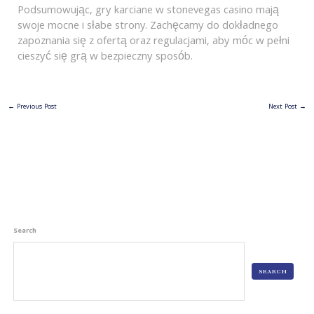
Podsumowując, gry karciane w stonevegas casino mają
swoje mocne i słabe strony. Zachęcamy do dokładnego
zapoznania się z ofertą oraz regulacjami, aby móc w pełni
cieszyć się grą w bezpieczny sposób.
←
Previous Post
Next Post
→
Search
SEARCH