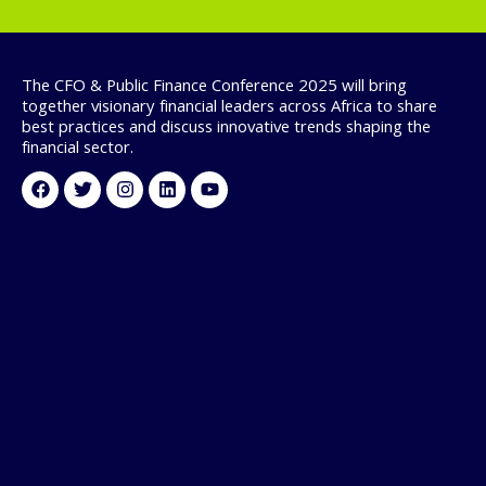
The CFO & Public Finance Conference 2025 will bring
together visionary financial leaders across Africa to share
best practices and discuss innovative trends shaping the
financial sector.
Facebook
Twitter
Instagram
Linkedin
Youtube