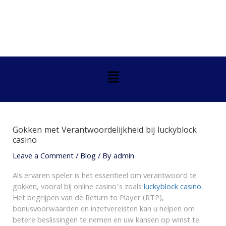
Skip
Post
to
navigation
content
Menu
Gokken met Verantwoordelijkheid bij luckyblock
casino
Leave a Comment
/
Blog
/ By
admin
Als ervaren speler is het essentieel om verantwoord te
gokken, vooral bij online casino’s zoals
luckyblock casino
.
Het begrijpen van de Return to Player (RTP),
bonusvoorwaarden en inzetvereisten kan u helpen om
betere beslissingen te nemen en uw kansen op winst te