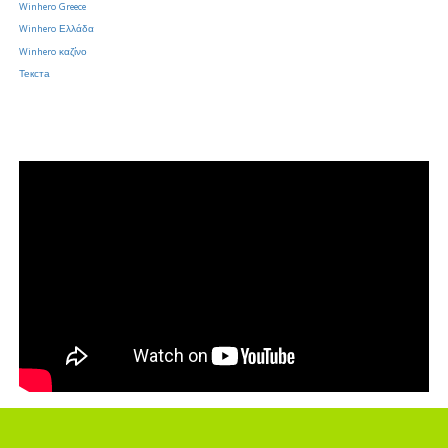
Winhero Greece
Winhero Ελλάδα
Winhero καζίνο
Текста