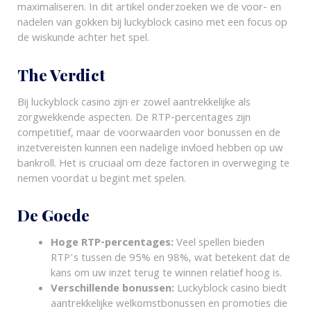
maximaliseren. In dit artikel onderzoeken we de voor- en
nadelen van gokken bij luckyblock casino met een focus op
de wiskunde achter het spel.
The Verdict
Bij luckyblock casino zijn er zowel aantrekkelijke als
zorgwekkende aspecten. De RTP-percentages zijn
competitief, maar de voorwaarden voor bonussen en de
inzetvereisten kunnen een nadelige invloed hebben op uw
bankroll. Het is cruciaal om deze factoren in overweging te
nemen voordat u begint met spelen.
De Goede
Hoge RTP-percentages:
Veel spellen bieden
RTP’s tussen de 95% en 98%, wat betekent dat de
kans om uw inzet terug te winnen relatief hoog is.
Verschillende bonussen:
Luckyblock casino biedt
aantrekkelijke welkomstbonussen en promoties die