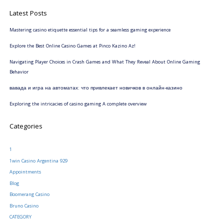
Latest Posts
Mastering casino etiquette essential tips for a seamless gaming experience
Explore the Best Online Casino Games at Pinco Kazino Az!
Navigating Player Choices in Crash Games and What They Reveal About Online Gaming
Behavior
вавада и игра на автоматах: что привлекает новичков в онлайн-казино
Exploring the intricacies of casino gaming A complete overview
Categories
1
1win Casino Argentina 929
Appointments
Blog
Boomerang Casino
Bruno Casino
CATEGORY