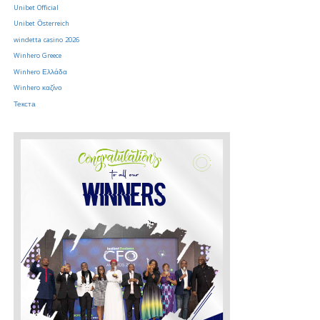
Unibet Official
Unibet Österreich
windetta casino 2026
Winhero Greece
Winhero Ελλάδα
Winhero καζίνο
Текста