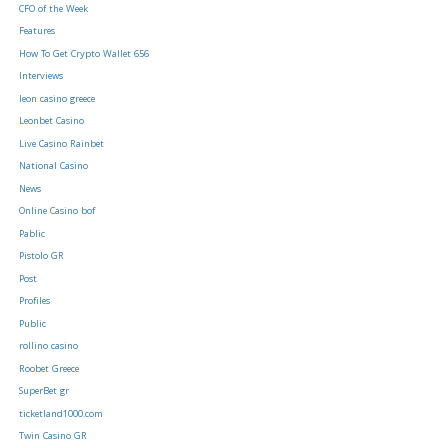
CFO of the Week
Features
How To Get Crypto Wallet 656
Interviews
leon casino greece
Leonbet Casino
Live Casino Rainbet
National Casino
News
Online Casino bof
Pablic
Pistolo GR
Post
Profiles
Public
rollino casino
Roobet Greece
SuperBet gr
ticketland1000.com
Twin Casino GR