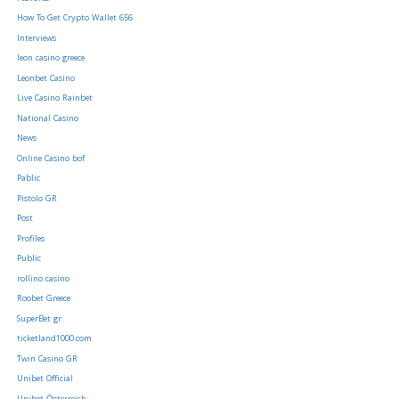
How To Get Crypto Wallet 656
Interviews
leon casino greece
Leonbet Casino
Live Casino Rainbet
National Casino
News
Online Casino bof
Pablic
Pistolo GR
Post
Profiles
Public
rollino casino
Roobet Greece
SuperBet gr
ticketland1000.com
Twin Casino GR
Unibet Official