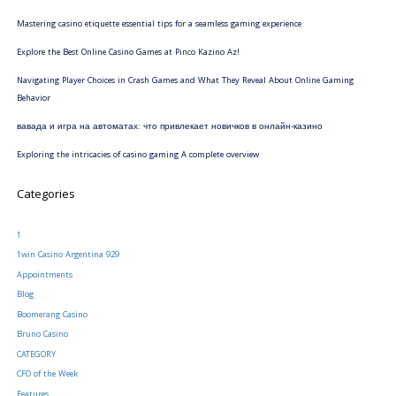
Mastering casino etiquette essential tips for a seamless gaming experience
Explore the Best Online Casino Games at Pinco Kazino Az!
Navigating Player Choices in Crash Games and What They Reveal About Online Gaming
Behavior
вавада и игра на автоматах: что привлекает новичков в онлайн-казино
Exploring the intricacies of casino gaming A complete overview
Categories
1
1win Casino Argentina 929
Appointments
Blog
Boomerang Casino
Bruno Casino
CATEGORY
CFO of the Week
Features