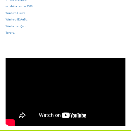
Unibet Österreich
windetta casino 2026
Winhero Greece
Winhero Ελλάδα
Winhero καζίνο
Текста