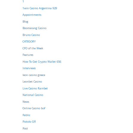
1
1win Casino Argentina 929
Appointments
Blog
Boomerang Casino
Bruno Casino
CATEGORY
CFO of the Week
Features
How To Get Crypto Wallet 656
Interviews
leon casino greece
Leonbet Casino
Live Casino Rainbet
National Casino
News
Online Casino bof
Pablic
Pistolo GR
Post