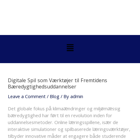
Skip
Post
to
navigation
content
Menu
Digitale Spil som Værktøjer til Fremtidens
Bæredygtighedsuddannelser
Leave a Comment
/
Blog
/ By
admin
Det globale fokus på klimaændringer og miljømæssig
bæredygtighed har ført til en revolution inden for
uddannelsesmetoder. Online læringsspillene, især de
interaktive simulationer og spilbaserede læringsværktøjer,
tilbyder innovative måder at engagere både studerende