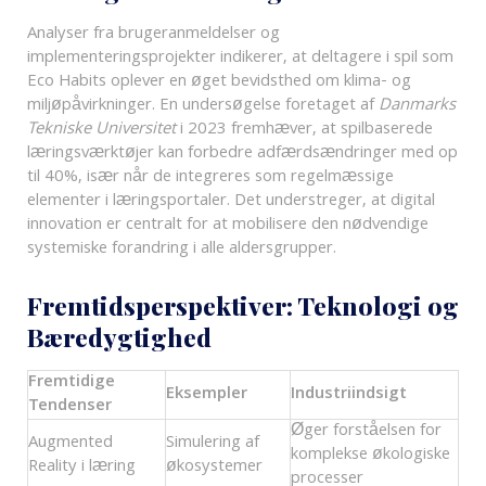
Analyser fra brugeranmeldelser og
implementeringsprojekter indikerer, at deltagere i spil som
Eco Habits oplever en øget bevidsthed om klima- og
miljøpåvirkninger. En undersøgelse foretaget af
Danmarks
Tekniske Universitet
i 2023 fremhæver, at spilbaserede
læringsværktøjer kan forbedre adfærdsændringer med op
til 40%, især når de integreres som regelmæssige
elementer i læringsportaler. Det understreger, at digital
innovation er centralt for at mobilisere den nødvendige
systemiske forandring i alle aldersgrupper.
Fremtidsperspektiver: Teknologi og
Bæredygtighed
Fremtidige
Eksempler
Industriindsigt
Tendenser
Øger forståelsen for
Augmented
Simulering af
komplekse økologiske
Reality i læring
økosystemer
processer