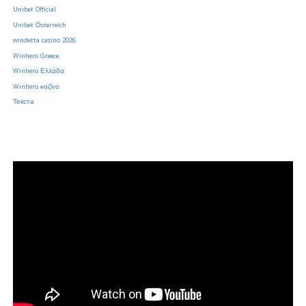
Unibet Official
Unibet Österreich
windetta casino 2026
Winhero Greece
Winhero Ελλάδα
Winhero καζίνο
Текста