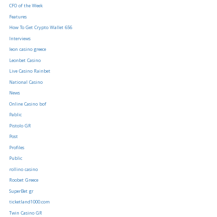
CFO of the Week
Features
How To Get Crypto Wallet 656
Interviews
leon casino greece
Leonbet Casino
Live Casino Rainbet
National Casino
News
Online Casino bof
Pablic
Pistolo GR
Post
Profiles
Public
rollino casino
Roobet Greece
SuperBet gr
ticketland1000.com
Twin Casino GR