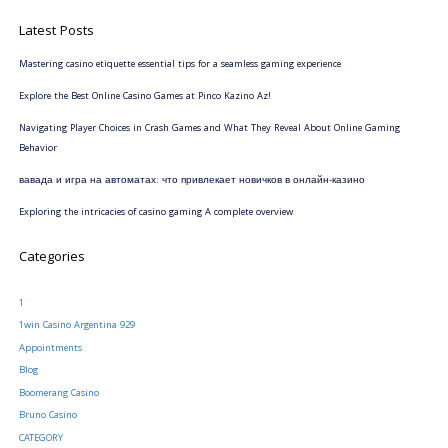
Latest Posts
Mastering casino etiquette essential tips for a seamless gaming experience
Explore the Best Online Casino Games at Pinco Kazino Az!
Navigating Player Choices in Crash Games and What They Reveal About Online Gaming
Behavior
вавада и игра на автоматах: что привлекает новичков в онлайн-казино
Exploring the intricacies of casino gaming A complete overview
Categories
1
1win Casino Argentina 929
Appointments
Blog
Boomerang Casino
Bruno Casino
CATEGORY