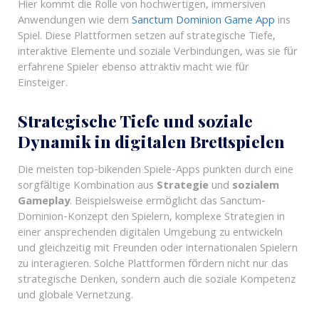
Hier kommt die Rolle von hochwertigen, immersiven
Anwendungen wie dem
Sanctum Dominion Game App
ins
Spiel. Diese Plattformen setzen auf strategische Tiefe,
interaktive Elemente und soziale Verbindungen, was sie für
erfahrene Spieler ebenso attraktiv macht wie für
Einsteiger.
Strategische Tiefe und soziale
Dynamik in digitalen Brettspielen
Die meisten top-bikenden Spiele-Apps punkten durch eine
sorgfältige Kombination aus
Strategie
und
sozialem
Gameplay
. Beispielsweise ermöglicht das Sanctum-
Dominion-Konzept den Spielern, komplexe Strategien in
einer ansprechenden digitalen Umgebung zu entwickeln
und gleichzeitig mit Freunden oder internationalen Spielern
zu interagieren. Solche Plattformen fördern nicht nur das
strategische Denken, sondern auch die soziale Kompetenz
und globale Vernetzung.