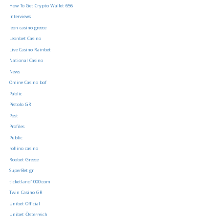
How To Get Crypto Wallet 656
Interviews
leon casino greece
Leonbet Casino
Live Casino Rainbet
National Casino
News
Online Casino bof
Pablic
Pistolo GR
Post
Profiles
Public
rollino casino
Roobet Greece
SuperBet gr
ticketland1000.com
Twin Casino GR
Unibet Official
Unibet Österreich