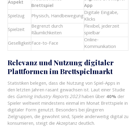
Aspekt
Brettspiel
App
Digitale Eingabe,
Spielzug
Physisch, Handbewegung
Klicks
Begrenzt durch
Flexibel, jederzeit
Spielzeit
Räumlichkeiten
spielbar
Online-
Geselligkeit
Face-to-Face
Kommunikation
Relevanz und Nutzung digitaler
Plattformen im Brettspielmarkt
Statistiken belegen, dass die Nutzung von Spiel-Apps in
den letzten Jahren rasant gewachsen ist. Laut einer Studie
des
Gaming Industry Reports 2023
haben über
40%
der
Spieler weltweit mindestens einmal im Monat Brettspiele in
digitaler Form genutzt. Besonders bei jüngeren
Zielgruppen, die gewohnt sind, Spiele anderweitig digital zu
konsumieren, steigt die Akzeptanz deutlich.