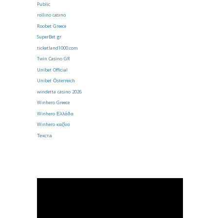
Public
rollino casino
Roobet Greece
SuperBet gr
ticketland1000.com
Twin Casino GR
Unibet Official
Unibet Österreich
windetta casino 2026
Winhero Greece
Winhero Ελλάδα
Winhero καζίνο
Текста