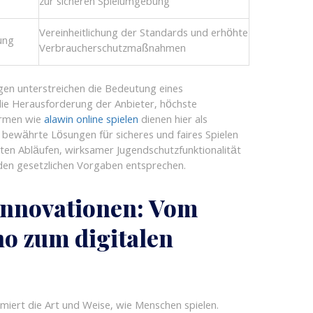
zur sicheren Spielumgebung
Vereinheitlichung der Standards und erhöhte
ung
Verbraucherschutzmaßnahmen
en unterstreichen die Bedeutung eines
e Herausforderung der Anbieter, höchste
formen wie
alawin online spielen
dienen hier als
 bewährte Lösungen für sicheres und faires Spielen
nten Abläufen, wirksamer Jugendschutzfunktionalität
 den gesetzlichen Vorgaben entsprechen.
Innovationen: Vom
no zum digitalen
miert die Art und Weise, wie Menschen spielen.