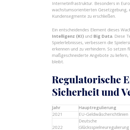
Internetinfrastruktur. Besonders in Euro
wachstumsorientierten Gesetzgebung, er
Kundensegmente zu erschließen.
Ein entscheidendes Element dieses Wach
Intelligenz (KI)
und
Big Data
. Diese 
Spielerlebnisses, verbessern die Spieler
erkennen und zu verhindern. So setzen f
maßgeschneiderte Angebote zu liefern, 
bleibt.
Regulatorische 
Sicherheit und 
Jahr
Hauptregulierung
2021
EU-Geldwäscherichtlinien
Deutsche
2022
Glücksspielneuregulierung