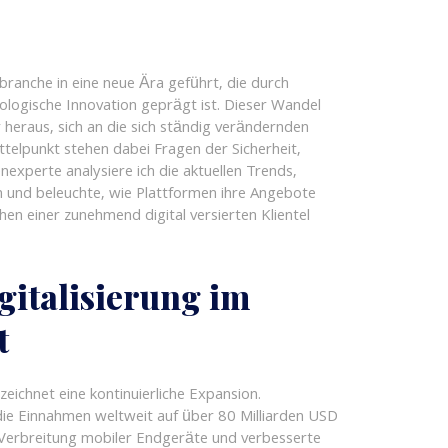
lbranche in eine neue Ära geführt, die durch
ologische Innovation geprägt ist. Dieser Wandel
 heraus, sich an die sich ständig verändernden
elpunkt stehen dabei Fragen der Sicherheit,
nexperte analysiere ich die aktuellen Trends,
n und beleuchte, wie Plattformen ihre Angebote
n einer zunehmend digital versierten Klientel
gitalisierung im
t
eichnet eine kontinuierliche Expansion.
ie Einnahmen weltweit auf über 80 Milliarden USD
 Verbreitung mobiler Endgeräte und verbesserte