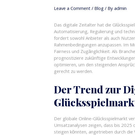
Leave a Comment
/
Blog
/ By
admin
Das digitale Zeitalter hat die Glücksspie
Automatisierung, Regulierung und techn
fordert sowohl Anbieter als auch Nutzer
Rahmenbedingungen anzupassen. Im Mitt
Fairness und Zugänglichkeit. Als Branche
prognostiziere zukünftige Entwicklunge
optimieren, um den steigenden Ansprüche
gerecht zu werden.
Der Trend zur Di
Glücksspielmark
Der globale Online-Glücksspielmarkt verz
Umsatzanalysen zeigen, dass bis 2025 d
steigen könnten, angetrieben durch die