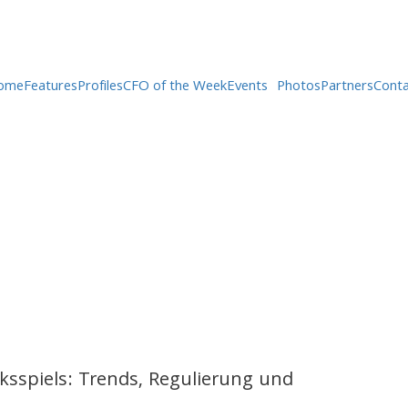
ome
Features
Profiles
CFO of the Week
Events
Photos
Partners
Conta
ksspiels: Trends, Regulierung und