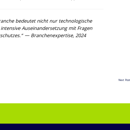
branche bedeutet nicht nur technologische
e intensive Auseinandersetzung mit Fragen
rschutzes.“ — Branchenexpertise, 2024
Next Pos