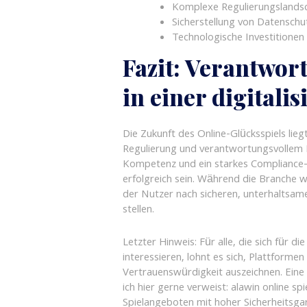
Komplexe Regulierungslands
Sicherstellung von Datenschu
Technologische Investitionen
Fazit: Verantwo
in einer digitalis
Die Zukunft des Online-Glücksspiels lieg
Regulierung und verantwortungsvollem H
Kompetenz und ein starkes Compliance-
erfolgreich sein. Während die Branche w
der Nutzer nach sicheren, unterhaltsam
stellen.
Letzter Hinweis: Für alle, die sich für di
interessieren, lohnt es sich, Plattformen
Vertrauenswürdigkeit auszeichnen. Eine 
ich hier gerne verweist: alawin online spi
Spielangeboten mit hoher Sicherheitsga