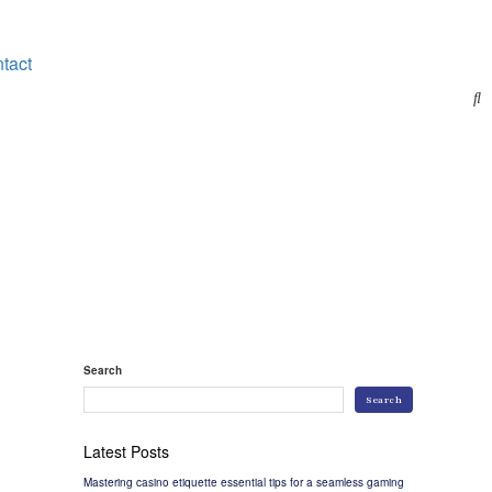
tact
Search
Search
Latest Posts
Mastering casino etiquette essential tips for a seamless gaming