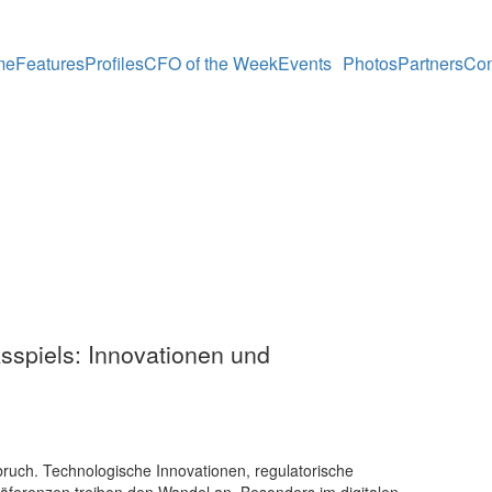
me
Features
Profiles
CFO of the Week
Events
Photos
Partners
Con
sspiels: Innovationen und
bruch. Technologische Innovationen, regulatorische
ferenzen treiben den Wandel an. Besonders im digitalen