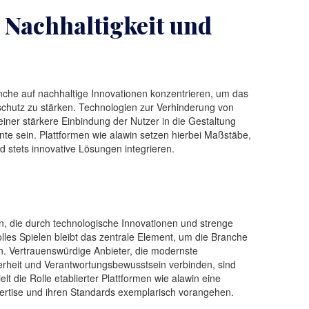
 Nachhaltigkeit und
che auf nachhaltige Innovationen konzentrieren, um das
schutz zu stärken. Technologien zur Verhinderung von
einer stärkere Einbindung der Nutzer in die Gestaltung
te sein. Plattformen wie alawin setzen hierbei Maßstäbe,
 stets innovative Lösungen integrieren.
on, die durch technologische Innovationen und strenge
lles Spielen bleibt das zentrale Element, um die Branche
n. Vertrauenswürdige Anbieter, die modernste
rheit und Verantwortungsbewusstsein verbinden, sind
lt die Rolle etablierter Plattformen wie alawin eine
pertise und ihren Standards exemplarisch vorangehen.