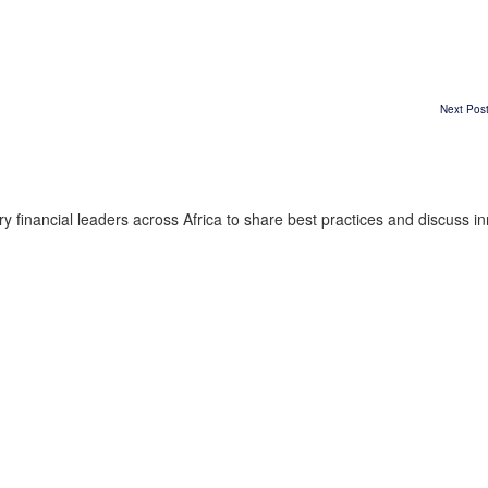
Next Pos
financial leaders across Africa to share best practices and discuss inn