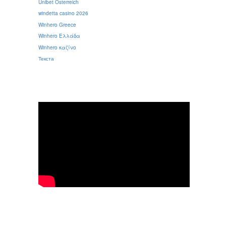
Unibet Österreich
windetta casino 2026
Winhero Greece
Winhero Ελλάδα
Winhero καζίνο
Текста