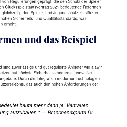
hl von Regulierungen geprägt, die den Schutz der Spieler
uen Glücksspielstaatsvertrag 2021 bedeutende Reformen
 gleichzeitig den Spieler- und Jugendschutz zu stärken.
t hohen Sicherheits- und Qualitätsstandards, was
en erhöht.
ormen und das Beispiel
sind zuverlässige und gut regulierte Anbieter wie alawin
 setzen auf höchste Sicherheitsstandards, innovative
angebote. Durch die Integration moderner Technologien
 Nutzererlebnis, das auch den hohen Anforderungen der
 bedeutet heute mehr denn je, Vertrauen
tung aufzubauen.“ — Branchenexperte Dr.