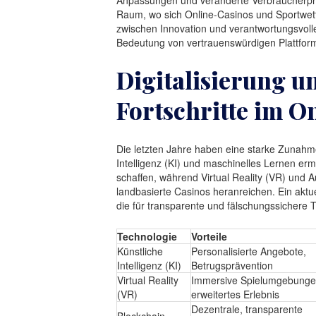
Raum, wo sich Online-Casinos und Sportwetten
zwischen Innovation und verantwortungsvolle
Bedeutung von vertrauenswürdigen Plattforme
Digitalisierung u
Fortschritte im O
Die letzten Jahre haben eine starke Zunahme
Intelligenz (KI) und maschinelles Lernen erm
schaffen, während Virtual Reality (VR) und 
landbasierte Casinos heranreichen. Ein aktue
die für transparente und fälschungssichere 
Technologie
Vorteile
Künstliche
Personalisierte Angebote,
Intelligenz (KI)
Betrugsprävention
Virtual Reality
Immersive Spielumgebunge
(VR)
erweitertes Erlebnis
Dezentrale, transparente
Blockchain