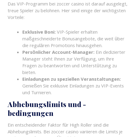
Das VIP-Programm bei zoccer casino ist darauf ausgelegt,
treue Spieler zu belohnen. Hier sind einige der wichtigsten
Vorteile:
Exklusive Boni:
VIP-Spieler erhalten
maßgeschneiderte Bonusangebote, die weit über
die regulären Promotions hinausgehen.
Persönlicher Account-Manager:
Ein dedizierter
Manager steht Ihnen zur Verfügung, um Ihre
Fragen zu beantworten und Unterstützung zu
bieten.
Einladungen zu speziellen Veranstaltungen:
Genießen Sie exklusive Einladungen zu VIP-Events
und Turnieren.
Abhebungslimits und -
bedingungen
Ein entscheidender Faktor für High Roller sind die
Abhebungslimits. Bei zoccer casino variieren die Limits je