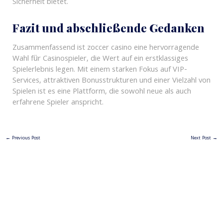
Sicherheit bietet.
Fazit und abschließende Gedanken
Zusammenfassend ist zoccer casino eine hervorragende
Wahl für Casinospieler, die Wert auf ein erstklassiges
Spielerlebnis legen. Mit einem starken Fokus auf VIP-
Services, attraktiven Bonusstrukturen und einer Vielzahl von
Spielen ist es eine Plattform, die sowohl neue als auch
erfahrene Spieler anspricht.
←
Previous Post
Next Post
→