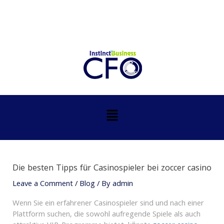
Skip
Post
to
navigation
content
Menu
Die besten Tipps für Casinospieler bei zoccer casino
Leave a Comment
/
Blog
/ By
admin
Wenn Sie ein erfahrener Casinospieler sind und nach einer
Plattform suchen, die sowohl aufregende Spiele als auch