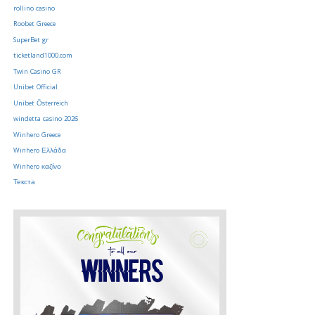
rollino casino
Roobet Greece
SuperBet gr
ticketland1000.com
Twin Casino GR
Unibet Official
Unibet Österreich
windetta casino 2026
Winhero Greece
Winhero Ελλάδα
Winhero καζίνο
Текста