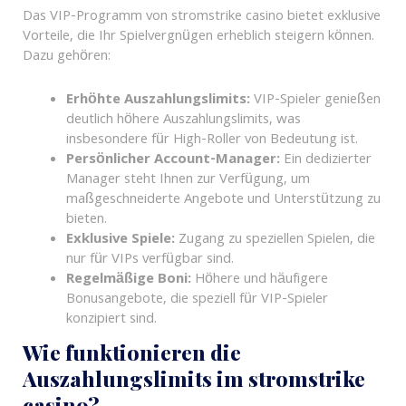
Das VIP-Programm von stromstrike casino bietet exklusive
Vorteile, die Ihr Spielvergnügen erheblich steigern können.
Dazu gehören:
Erhöhte Auszahlungslimits:
VIP-Spieler genießen
deutlich höhere Auszahlungslimits, was
insbesondere für High-Roller von Bedeutung ist.
Persönlicher Account-Manager:
Ein dedizierter
Manager steht Ihnen zur Verfügung, um
maßgeschneiderte Angebote und Unterstützung zu
bieten.
Exklusive Spiele:
Zugang zu speziellen Spielen, die
nur für VIPs verfügbar sind.
Regelmäßige Boni:
Höhere und häufigere
Bonusangebote, die speziell für VIP-Spieler
konzipiert sind.
Wie funktionieren die
Auszahlungslimits im stromstrike
casino?