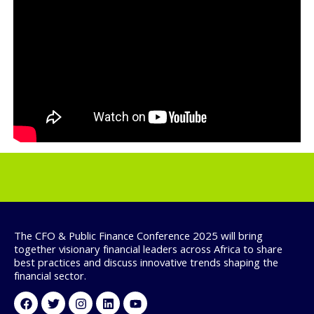
The CFO & Public Finance Conference 2025 will bring
together visionary financial leaders across Africa to share
best practices and discuss innovative trends shaping the
financial sector.
Facebook
Twitter
Instagram
Linkedin
Youtube