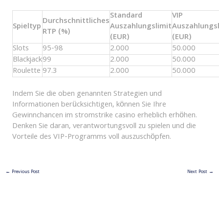
Standard
VIP
Durchschnittliches
Spieltyp
Auszahlungslimit
Auszahlungsl
RTP (%)
(EUR)
(EUR)
Slots
95-98
2.000
50.000
Blackjack
99
2.000
50.000
Roulette
97.3
2.000
50.000
Indem Sie die oben genannten Strategien und
Informationen berücksichtigen, können Sie Ihre
Gewinnchancen im stromstrike casino erheblich erhöhen.
Denken Sie daran, verantwortungsvoll zu spielen und die
Vorteile des VIP-Programms voll auszuschöpfen.
←
Previous Post
Next Post
→