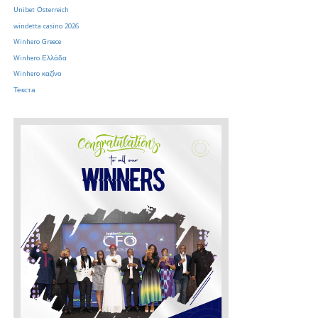
Unibet Österreich
windetta casino 2026
Winhero Greece
Winhero Ελλάδα
Winhero καζίνο
Текста