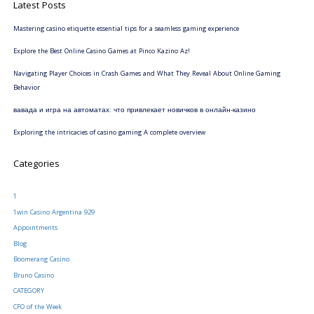
Latest Posts
Mastering casino etiquette essential tips for a seamless gaming experience
Explore the Best Online Casino Games at Pinco Kazino Az!
Navigating Player Choices in Crash Games and What They Reveal About Online Gaming
Behavior
вавада и игра на автоматах: что привлекает новичков в онлайн-казино
Exploring the intricacies of casino gaming A complete overview
Categories
1
1win Casino Argentina 929
Appointments
Blog
Boomerang Casino
Bruno Casino
CATEGORY
CFO of the Week