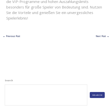
die VIP-Programme und hohen Auszahlungslimits
besonders für große Spieler von Bedeutung sind. Nutzen
Sie die Vorteile und genießen Sie ein unvergessliches
Spielerlebnis!
←
Previous Post
Next Post
→
Search
SEARCH