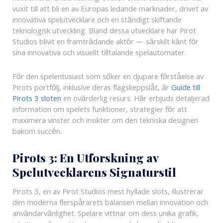
vuxit till att bli en av Europas ledande marknader, drivet av
innovativa spelutvecklare och en ständigt skiftande
teknologisk utveckling. Bland dessa utvecklare har Pirot
Studios blivit en framträdande aktör — särskilt känt för
sina innovativa och visuellt tilltalande spelautomater.
För den spelentusiast som söker en djupare förståelse av
Pirots portfölj, inklusive deras flagskeppslåt, är
Guide till
Pirots 3 sloten
en ovärderlig resurs. Här erbjuds detaljerad
information om spelets funktioner, strategier för att
maximera vinster och insikter om den tekniska designen
bakom succén.
Pirots 3: En Utforskning av
Spelutvecklarens Signaturstil
Pirots 3, en av Pirot Studios mest hyllade slots, illustrerar
den moderna flerspårarets balansen mellan innovation och
användarvänlighet. Spelare vittnar om dess unika grafik,