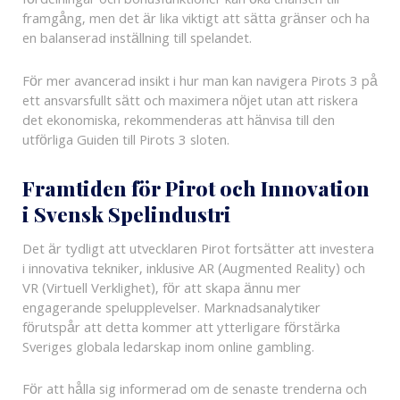
fördelningar och bonusfunktioner kan öka chansen till
framgång, men det är lika viktigt att sätta gränser och ha
en balanserad inställning till spelandet.
För mer avancerad insikt i hur man kan navigera Pirots 3 på
ett ansvarsfullt sätt och maximera nöjet utan att riskera
det ekonomiska, rekommenderas att hänvisa till den
utförliga Guiden till Pirots 3 sloten.
Framtiden för Pirot och Innovation
i Svensk Spelindustri
Det är tydligt att utvecklaren Pirot fortsätter att investera
i innovativa tekniker, inklusive AR (Augmented Reality) och
VR (Virtuell Verklighet), för att skapa ännu mer
engagerande spelupplevelser. Marknadsanalytiker
förutspår att detta kommer att ytterligare förstärka
Sveriges globala ledarskap inom online gambling.
För att hålla sig informerad om de senaste trenderna och