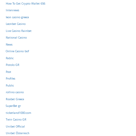
How To Get Crypto Wallet 656
Interviews
leon casino greece
Leonbet Casino
Live Casino Rainbet
National Casino
News
Online Casino bof
Pablic
Pistolo GR
Post
Profiles
Public
rollino casino
Roobet Greece
SuperBet gr
ticketland1000.com
Twin Casino GR
Unibet Official
Unibet Österreich