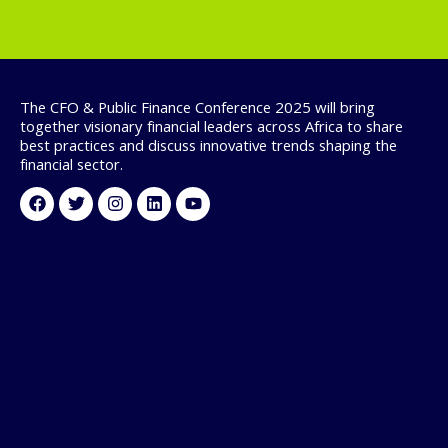
The CFO & Public Finance Conference 2025 will bring
together visionary financial leaders across Africa to share
best practices and discuss innovative trends shaping the
financial sector.
Facebook
Twitter
Instagram
Linkedin
Youtube