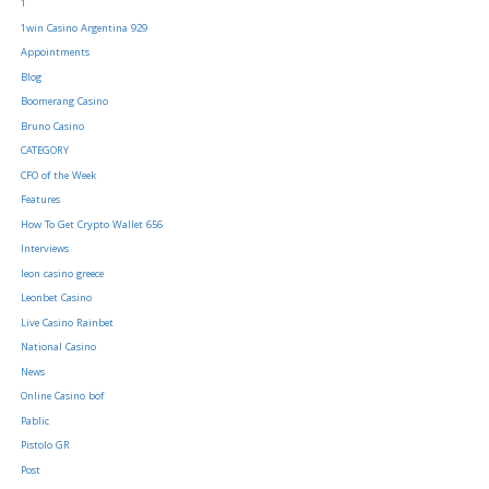
1
1win Casino Argentina 929
Appointments
Blog
Boomerang Casino
Bruno Casino
CATEGORY
CFO of the Week
Features
How To Get Crypto Wallet 656
Interviews
leon casino greece
Leonbet Casino
Live Casino Rainbet
National Casino
News
Online Casino bof
Pablic
Pistolo GR
Post