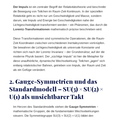
Der Impuls
ist ein zentraler Begriff der Relativitätstheorie und beschreibt
die Bewegung von Teilchen im Raum-Zeit-Kontinuum. In der speziellen
Relativität geht es nicht nur um Geschwindigkeit und Masse, sondern
darum, wie Impuls und Energie bei Geschwindigkeiten nahe der
Lichtgeschwindigkeit transformiert werden – ein Phänomen, das durch die
Lorentz-Transformationen
mathematisch präzise beschrieben wird.
Diese Transformationen sind symmetrische Operationen, die die Raum-
Zeit-Koordinaten zwischen verschiedenen Inertialsystemen verknüpfen.
Sie bewahren die Lichtgeschwindigkeit als universale Konstante und
richten sich nach der Lorentz-Invarianz – der Grundstruktur, auf der die
moderne Physik basiert. Der „süchtige Impuls“ ist hier die Metapher für
diese unaufhörliche, dynamische Wechselwirkung: Teilchen „jagen“ sich
entlang relativistischer Bahnen, getrieben von Impuls, der Raum und Zeit
als ein Gefüge verändert.
2. Gauge-Symmetrien und das
Standardmodell – SU(3) × SU(2) ×
U(1) als unsichtbarer Takt
Im Herzen des Standardmodells stehen die
Gauge-Symmetrien
–
mathematische Gruppen, die die fundamentalen Wechselwirkungen
steuern. Die Symmetriegruppe SU(3) × SU(2) × U(1) bildet den