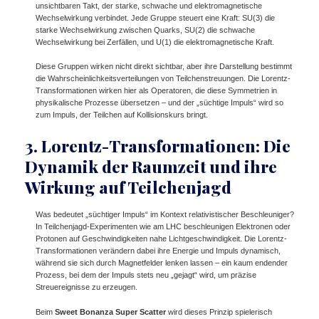
unsichtbaren Takt, der starke, schwache und elektromagnetische
Wechselwirkung verbindet. Jede Gruppe steuert eine Kraft: SU(3) die
starke Wechselwirkung zwischen Quarks, SU(2) die schwache
Wechselwirkung bei Zerfällen, und U(1) die elektromagnetische Kraft.
Diese Gruppen wirken nicht direkt sichtbar, aber ihre Darstellung bestimmt
die Wahrscheinlichkeitsverteilungen von Teilchenstreuungen. Die Lorentz-
Transformationen wirken hier als Operatoren, die diese Symmetrien in
physikalische Prozesse übersetzen – und der „süchtige Impuls“ wird so
zum Impuls, der Teilchen auf Kollisionskurs bringt.
3. Lorentz-Transformationen: Die
Dynamik der Raumzeit und ihre
Wirkung auf Teilchenjagd
Was bedeutet „süchtiger Impuls“ im Kontext relativistischer Beschleuniger?
In Teilchenjagd-Experimenten wie am LHC beschleunigen Elektronen oder
Protonen auf Geschwindigkeiten nahe Lichtgeschwindigkeit. Die Lorentz-
Transformationen verändern dabei ihre Energie und Impuls dynamisch,
während sie sich durch Magnetfelder lenken lassen – ein kaum endender
Prozess, bei dem der Impuls stets neu „gejagt“ wird, um präzise
Streuereignisse zu erzeugen.
Beim
Sweet Bonanza Super Scatter
wird dieses Prinzip spielerisch