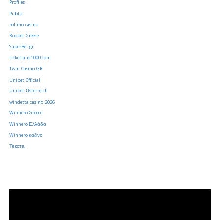
Profiles
Public
rollino casino
Roobet Greece
SuperBet gr
ticketland1000.com
Twin Casino GR
Unibet Official
Unibet Österreich
windetta casino 2026
Winhero Greece
Winhero Ελλάδα
Winhero καζίνο
Текста