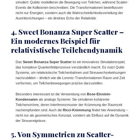
simuliert: Qubits modellieren die Bewegung von Teilchen, während Scatter-
Events die Kollisionen beschreiben. Die Transformationen beeinflussen
nicht nur Energien, sondern auch die Wahrscheinlichkeitsverteilung der
Austrittsrichtungen – ein direktes Echo der Relativität.
4. Sweet Bonanza Super Scatter –
Ein modernes Beispiel für
relativistische Teilchendynamik
Das
Sweet Bonanza Super Scatter
ist ein innovatives Simulationsspiel,
das komplexe Quantenfeldprozesse verständlich macht. Es nutzt Qubit-
Systeme, um relativistische Teilchenbahnen und Streuwechselwirkungen
nachzubilden – ähnlich wie die Lorentz-Transformationen Raum und Zeit
verformen, um Teilchenbewegungen präzise darzustellen.
Besonders interessant ist die Verwendung von
Bose-Einstein-
Kondensaten
als analoge Systeme: Sie simulieren kohärente
Teilchenströme, deren Interferenzmuster der Krümmung der Raumzeit
nachempfunden sind. Auch die
Ricci-Krümmung
findet hier Anwendung –
nicht nur als geometrisches Konzept, sondern als Einfluss auf die Dynamik
der Streuereignisse.
5. Von Symmetrien zu Scatter-