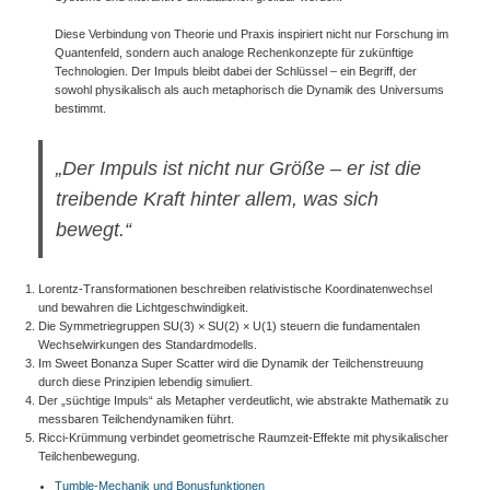
Diese Verbindung von Theorie und Praxis inspiriert nicht nur Forschung im
Quantenfeld, sondern auch analoge Rechenkonzepte für zukünftige
Technologien. Der Impuls bleibt dabei der Schlüssel – ein Begriff, der
sowohl physikalisch als auch metaphorisch die Dynamik des Universums
bestimmt.
„Der Impuls ist nicht nur Größe – er ist die
treibende Kraft hinter allem, was sich
bewegt.“
Lorentz-Transformationen beschreiben relativistische Koordinatenwechsel
und bewahren die Lichtgeschwindigkeit.
Die Symmetriegruppen SU(3) × SU(2) × U(1) steuern die fundamentalen
Wechselwirkungen des Standardmodells.
Im Sweet Bonanza Super Scatter wird die Dynamik der Teilchenstreuung
durch diese Prinzipien lebendig simuliert.
Der „süchtige Impuls“ als Metapher verdeutlicht, wie abstrakte Mathematik zu
messbaren Teilchendynamiken führt.
Ricci-Krümmung verbindet geometrische Raumzeit-Effekte mit physikalischer
Teilchenbewegung.
Tumble-Mechanik und Bonusfunktionen