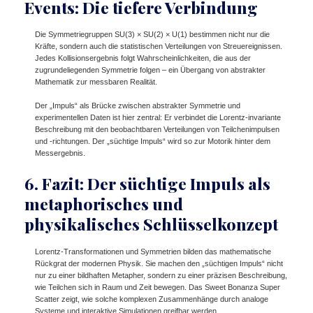
Events: Die tiefere Verbindung
Die Symmetriegruppen SU(3) × SU(2) × U(1) bestimmen nicht nur die
Kräfte, sondern auch die statistischen Verteilungen von Streuereignissen.
Jedes Kollisionsergebnis folgt Wahrscheinlichkeiten, die aus der
zugrundeliegenden Symmetrie folgen – ein Übergang von abstrakter
Mathematik zur messbaren Realität.
Der „Impuls“ als Brücke zwischen abstrakter Symmetrie und
experimentellen Daten ist hier zentral: Er verbindet die Lorentz-invariante
Beschreibung mit den beobachtbaren Verteilungen von Teilchenimpulsen
und -richtungen. Der „süchtige Impuls“ wird so zur Motorik hinter dem
Messergebnis.
6. Fazit: Der süchtige Impuls als
metaphorisches und
physikalisches Schlüsselkonzept
Lorentz-Transformationen und Symmetrien bilden das mathematische
Rückgrat der modernen Physik. Sie machen den „süchtigen Impuls“ nicht
nur zu einer bildhaften Metapher, sondern zu einer präzisen Beschreibung,
wie Teilchen sich in Raum und Zeit bewegen. Das Sweet Bonanza Super
Scatter zeigt, wie solche komplexen Zusammenhänge durch analoge
Systeme und interaktive Simulationen greifbar werden.