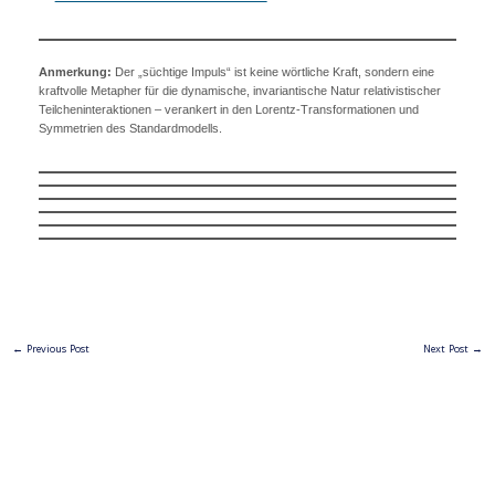
Anmerkung:
Der „süchtige Impuls“ ist keine wörtliche Kraft, sondern eine
kraftvolle Metapher für die dynamische, invariantische Natur relativistischer
Teilcheninteraktionen – verankert in den Lorentz-Transformationen und
Symmetrien des Standardmodells.
←
Previous Post
Next Post
→