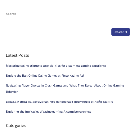
Search
SEARCH
Latest Posts
Mastering casino etiquette essential tips for a seamless gaming experience
Explore the Best Online Casino Games at Pinco Kazino Az!
Navigating Player Choices in Crash Games and What They Reveal About Online Gaming
Behavior
вавада и игра на автоматах: что привлекает новичков в онлайн-казино
Exploring the intricacies of casino gaming A complete overview
Categories