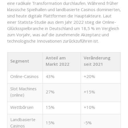
eine radikale Transformation durchlaufen. Während früher
klassische Spielhallen und landbasierte Casinos dominierten,
sind heute digitale Plattformen die Hauptakteure. Laut
einer Statista-Studie aus dem Jahr 2022 stieg die Online-
Glücksspielbranche in Deutschland um 18,5 % im Vergleich
zum Vorjahr, was auf die zunehmende Akzeptanz und
technologische Innovationen zurückzuführen ist.
Anteil am
Veränderung
Segment
Markt 2022
seit 2021
Online-Casinos
43%
+20%
Slot Machines
27%
+15%
(online)
Wettbörsen
15%
+10%
Landbasierte
15%
-5%
Casinos