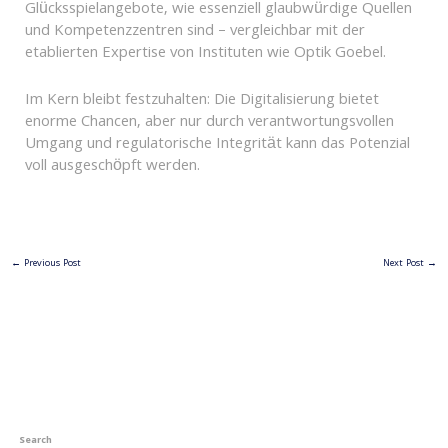
Glücksspielangebote, wie essenziell glaubwürdige Quellen
und Kompetenzzentren sind – vergleichbar mit der
etablierten Expertise von Instituten wie Optik Goebel.
Im Kern bleibt festzuhalten: Die Digitalisierung bietet
enorme Chancen, aber nur durch verantwortungsvollen
Umgang und regulatorische Integrität kann das Potenzial
voll ausgeschöpft werden.
←
Previous Post
Next Post
→
Search