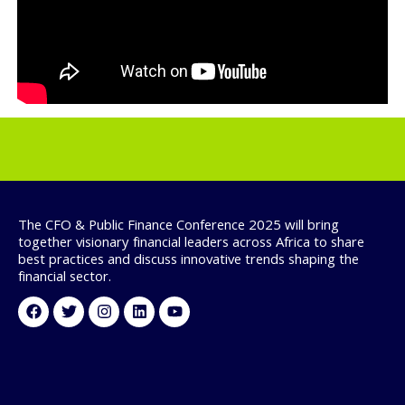
The CFO & Public Finance Conference 2025 will bring
together visionary financial leaders across Africa to share
best practices and discuss innovative trends shaping the
financial sector.
Facebook
Twitter
Instagram
Linkedin
Youtube