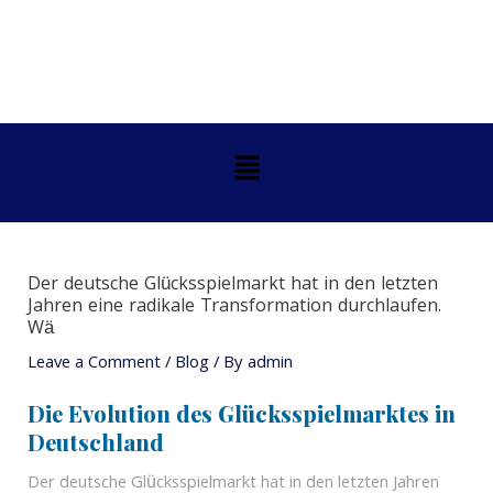
Skip
Post
to
navigation
content
Menu
Der deutsche Glücksspielmarkt hat in den letzten
Jahren eine radikale Transformation durchlaufen.
Wä
Leave a Comment
/
Blog
/ By
admin
Die Evolution des Glücksspielmarktes in
Deutschland
Der deutsche Glücksspielmarkt hat in den letzten Jahren