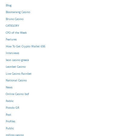
Blog
Boomerang Casino
Bruno Casino
CATEGORY
CFO of the Week
Features
How To Get Crypto Wallet 656
Interviews
leon casino greece
Leonbet Casino
Live Casino Rainbet
National Casino
News
Online Casino bof
Pablic
Pistolo GR
Post
Profiles
Public
rollino casino