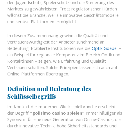
den Jugendschutz, Spielerschutz und die Steuerung des
Marktes zu gewährleisten. Trotz regulatorischer Hürden
wächst die Branche, weil sie innovative Geschäftsmodelle
und seriöse Plattformen ermöglicht.
In diesem Zusammenhang gewinnt die Qualität und
Vertrauenswürdigkeit der Anbieter zunehmend an
Bedeutung. Etablierte Institutionen wie die
Optik Goebel
–
ein Beispiel für regionale Kompetenz im Bereich Optik und
Kontaktlinsen – zeigen, wie Erfahrung und Qualität
Vertrauen schaffen. Solche Prinzipien lassen sich auch auf
Online-Plattformen übertragen.
Definition und Bedeutung des
Schlüsselbegriffs
Im Kontext der modernen Glücksspielbranche erscheint
der Begriff
“golisimo casino spielen”
immer häufiger als
Synonym für eine neue Generation von Online-Casinos, die
durch innovative Technik, hohe Sicherheitsstandards und