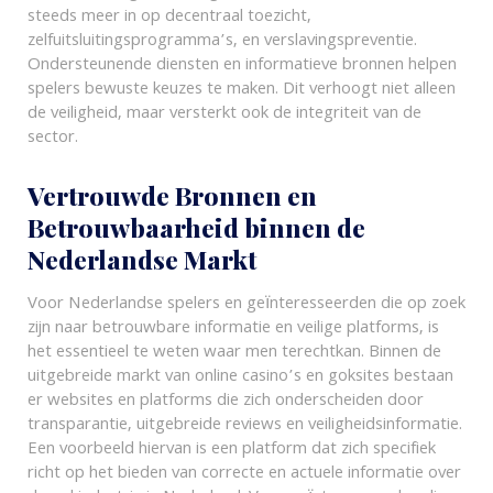
steeds meer in op decentraal toezicht,
zelfuitsluitingsprogramma’s, en verslavingspreventie.
Ondersteunende diensten en informatieve bronnen helpen
spelers bewuste keuzes te maken. Dit verhoogt niet alleen
de veiligheid, maar versterkt ook de integriteit van de
sector.
Vertrouwde Bronnen en
Betrouwbaarheid binnen de
Nederlandse Markt
Voor Nederlandse spelers en geïnteresseerden die op zoek
zijn naar betrouwbare informatie en veilige platforms, is
het essentieel te weten waar men terechtkan. Binnen de
uitgebreide markt van online casino’s en goksites bestaan
er websites en platforms die zich onderscheiden door
transparantie, uitgebreide reviews en veiligheidsinformatie.
Een voorbeeld hiervan is een platform dat zich specifiek
richt op het bieden van correcte en actuele informatie over