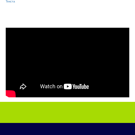
Текста