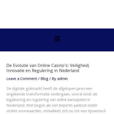
Skip
Post
to
navigation
content
Menu
De Evolutie van Online Casino’s: Veiligheid,
Innovatie en Regulering in Nederland
Leave a Comment
/
Blog
/ By
admin
De digitale gokmarkt heeft de afgelopen jaren een
ongekende transformatie ondergaan, vooral sinds de
legalisering en regulering van online kansspelen in
Nederland. Wat begon als een beperkt aanbod onder
strikte voorwaarden, ontwikkelt zich nu tot een dynamisch