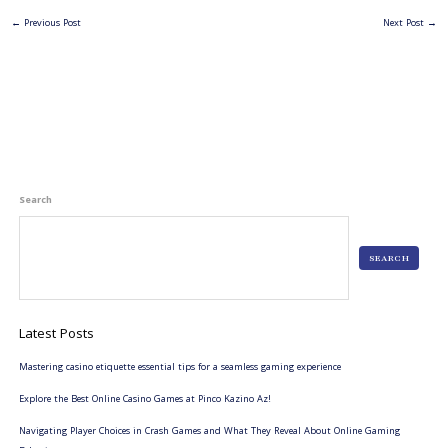
←
Previous Post
Next Post
→
Search
SEARCH
Latest Posts
Mastering casino etiquette essential tips for a seamless gaming experience
Explore the Best Online Casino Games at Pinco Kazino Az!
Navigating Player Choices in Crash Games and What They Reveal About Online Gaming