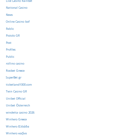
Live Casino Rainbet
National Casino
News
Online Casino bof
Pablic
Pistolo GR
Post
Profiles
Public
rollino casino
Roobet Greece
SuperBet gr
ticketland1000.com
Twin Casino GR
Unibet Official
Unibet Österreich
windetta casino 2026
Winhero Greece
Winhero Ελλάδα
Winhero καζίνο