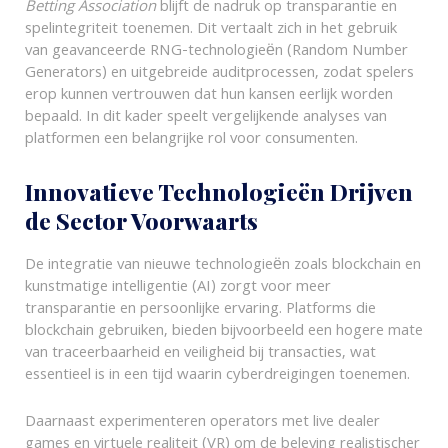
Betting Association
blijft de nadruk op transparantie en
spelintegriteit toenemen. Dit vertaalt zich in het gebruik
van geavanceerde RNG-technologieën (Random Number
Generators) en uitgebreide auditprocessen, zodat spelers
erop kunnen vertrouwen dat hun kansen eerlijk worden
bepaald. In dit kader speelt vergelijkende analyses van
platformen een belangrijke rol voor consumenten.
Innovatieve Technologieën Drijven
de Sector Voorwaarts
De integratie van nieuwe technologieën zoals blockchain en
kunstmatige intelligentie (AI) zorgt voor meer
transparantie en persoonlijke ervaring. Platforms die
blockchain gebruiken, bieden bijvoorbeeld een hogere mate
van traceerbaarheid en veiligheid bij transacties, wat
essentieel is in een tijd waarin cyberdreigingen toenemen.
Daarnaast experimenteren operators met live dealer
games en virtuele realiteit (VR) om de beleving realistischer