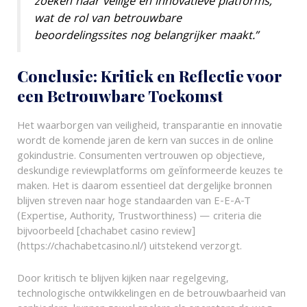
zoeken naar veilige en innovatieve platforms,
wat de rol van betrouwbare
beoordelingssites nog belangrijker maakt.”
Conclusie: Kritiek en Reflectie voor
een Betrouwbare Toekomst
Het waarborgen van veiligheid, transparantie en innovatie
wordt de komende jaren de kern van succes in de online
gokindustrie. Consumenten vertrouwen op objectieve,
deskundige reviewplatforms om geïnformeerde keuzes te
maken. Het is daarom essentieel dat dergelijke bronnen
blijven streven naar hoge standaarden van E-E-A-T
(Expertise, Authority, Trustworthiness) — criteria die
bijvoorbeeld [chachabet casino review]
(https://chachabetcasino.nl/) uitstekend verzorgt.
Door kritisch te blijven kijken naar regelgeving,
technologische ontwikkelingen en de betrouwbaarheid van