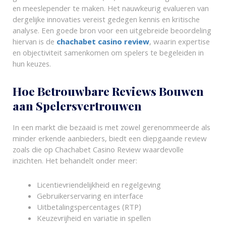
en meeslepender te maken. Het nauwkeurig evalueren van
dergelijke innovaties vereist gedegen kennis en kritische
analyse. Een goede bron voor een uitgebreide beoordeling
hiervan is de
chachabet casino review
, waarin expertise
en objectiviteit samenkomen om spelers te begeleiden in
hun keuzes.
Hoe Betrouwbare Reviews Bouwen
aan Spelersvertrouwen
In een markt die bezaaid is met zowel gerenommeerde als
minder erkende aanbieders, biedt een diepgaande review
zoals die op Chachabet Casino Review waardevolle
inzichten. Het behandelt onder meer:
Licentievriendelijkheid en regelgeving
Gebruikerservaring en interface
Uitbetalingspercentages (RTP)
Keuzevrijheid en variatie in spellen