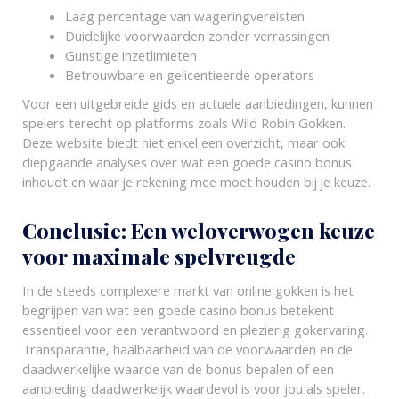
Laag percentage van wageringvereisten
Duidelijke voorwaarden zonder verrassingen
Gunstige inzetlimieten
Betrouwbare en gelicentieerde operators
Voor een uitgebreide gids en actuele aanbiedingen, kunnen
spelers terecht op platforms zoals Wild Robin Gokken.
Deze website biedt niet enkel een overzicht, maar ook
diepgaande analyses over wat een goede casino bonus
inhoudt en waar je rekening mee moet houden bij je keuze.
Conclusie: Een weloverwogen keuze
voor maximale spelvreugde
In de steeds complexere markt van online gokken is het
begrijpen van wat een goede casino bonus betekent
essentieel voor een verantwoord en plezierig gokervaring.
Transparantie, haalbaarheid van de voorwaarden en de
daadwerkelijke waarde van de bonus bepalen of een
aanbieding daadwerkelijk waardevol is voor jou als speler.