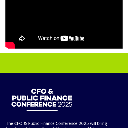
The CFO & Public Finance Conference 2025 will bring