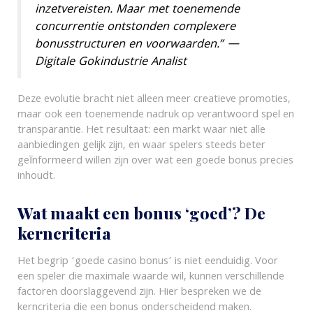
inzetvereisten. Maar met toenemende
concurrentie ontstonden complexere
bonusstructuren en voorwaarden.” —
Digitale Gokindustrie Analist
Deze evolutie bracht niet alleen meer creatieve promoties,
maar ook een toenemende nadruk op verantwoord spel en
transparantie. Het resultaat: een markt waar niet alle
aanbiedingen gelijk zijn, en waar spelers steeds beter
geïnformeerd willen zijn over wat een goede bonus precies
inhoudt.
Wat maakt een bonus ‘goed’? De
kerncriteria
Het begrip ‘goede casino bonus’ is niet eenduidig. Voor
een speler die maximale waarde wil, kunnen verschillende
factoren doorslaggevend zijn. Hier bespreken we de
kerncriteria die een bonus onderscheidend maken.