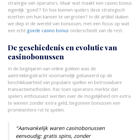
strategie van operators. Maar wat maakt een casino bonus
eigenlijk ‘goed’? En hoe kunnen spelers deze strategisch
inzetten om hun kansen te vergroten? In dit artikel duiken
we diep in de wereld van bonussen, met een focus op wat
een echt
goede casino bonus
onderscheidt van de rest.
De geschiedenis en evolutie van
casinobonussen
In de beginjaren van online gokken was de
aantrekkingskracht voornamelijk gebaseerd op de
beschikbaarheid van populaire spellen en betrouwbare
transactiemethoden. Pas toen operators merkte dat
spelers enthousiast werden over de mogelijkheid om extra
te winnen zonder extra geld, begonnen bonussen een
prominentere rol te spelen.
“Aanvankelijk waren casinobonussen
eenvoudig: gratis spins, zonder