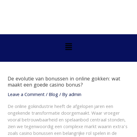
Skip
Post
to
navigation
content
Menu
De evolutie van bonussen in online gokken: wat
maakt een goede casino bonus?
Leave a Comment
/
Blog
/ By
admin
De online gokindustrie heeft de afgelopen jaren een
ongekende transformatie doorgemaakt. Waar vroeger
vooral betrouwbaarheid en spelaanbod centraal stonden,
zien we tegenwoordig een complexe markt waarin extra’s
zoals casino bonussen een belangrijke rol spelen in de