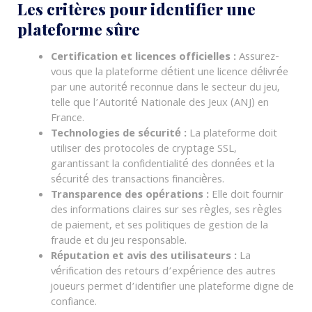
Les critères pour identifier une
plateforme sûre
Certification et licences officielles :
Assurez-
vous que la plateforme détient une licence délivrée
par une autorité reconnue dans le secteur du jeu,
telle que l’Autorité Nationale des Jeux (ANJ) en
France.
Technologies de sécurité :
La plateforme doit
utiliser des protocoles de cryptage SSL,
garantissant la confidentialité des données et la
sécurité des transactions financières.
Transparence des opérations :
Elle doit fournir
des informations claires sur ses règles, ses règles
de paiement, et ses politiques de gestion de la
fraude et du jeu responsable.
Réputation et avis des utilisateurs :
La
vérification des retours d’expérience des autres
joueurs permet d’identifier une plateforme digne de
confiance.