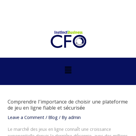
Skip
Post
to
navigation
content
Menu
Comprendre l’importance de choisir une plateforme
de jeu en ligne fiable et sécurisée
Leave a Comment
/
Blog
/ By
admin
Le marché des jeux en ligne connaît une croissance