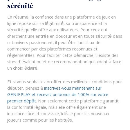
sérénité
En résumé, la confiance dans une plateforme de jeux en
ligne repose sur sa légitimité, sa transparence et la
sécurité qu’elle offre aux utilisateurs. Pour ceux qui
cherchent une entrée en douceur et en toute sécurité dans
cet univers passionnant, il peut être judicieux de
commencer par des plateformes reconnues et
réglementées. Pour faciliter cette démarche, il existe des
sites d’évaluation et de recommandation qui aident à faire
un choix éclairé.
Et si vous souhaitez profiter des meilleures conditions pour
débuter, pensez à
inscrivez-vous maintenant sur
GENIEPLAY et recevez un bonus de 100% sur votre
premier dépôt
. Non seulement cette plateforme garantit
la conformité légale, mais elle offre également une
interface sûre et conviviale, idéale pour les nouveaux
joueurs comme pour les habitués.