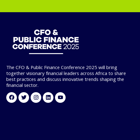
The CFO & Public Finance Conference 2025 will bring
together visionary financial leaders across Africa to share
best practices and discuss innovative trends shaping the
financial sector.
Facebook
Twitter
Instagram
Linkedin
Youtube