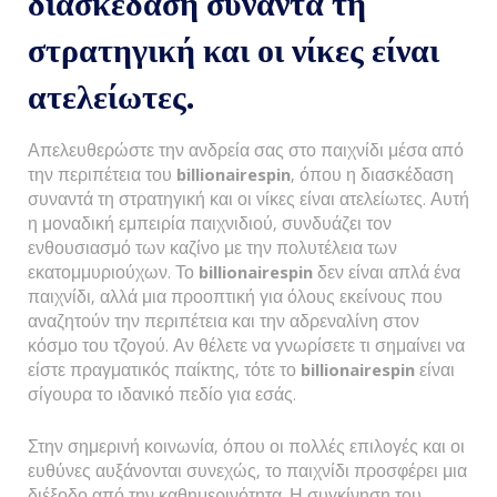
διασκέδαση συναντά τη
στρατηγική και οι νίκες είναι
ατελείωτες.
Απελευθερώστε την ανδρεία σας στο παιχνίδι μέσα από
την περιπέτεια του
billionairespin
, όπου η διασκέδαση
συναντά τη στρατηγική και οι νίκες είναι ατελείωτες. Αυτή
η μοναδική εμπειρία παιχνιδιού, συνδυάζει τον
ενθουσιασμό των καζίνο με την πολυτέλεια των
εκατομμυριούχων. Το
billionairespin
δεν είναι απλά ένα
παιχνίδι, αλλά μια προοπτική για όλους εκείνους που
αναζητούν την περιπέτεια και την αδρεναλίνη στον
κόσμο του τζογού. Αν θέλετε να γνωρίσετε τι σημαίνει να
είστε πραγματικός παίκτης, τότε το
billionairespin
είναι
σίγουρα το ιδανικό πεδίο για εσάς.
Στην σημερινή κοινωνία, όπου οι πολλές επιλογές και οι
ευθύνες αυξάνονται συνεχώς, το παιχνίδι προσφέρει μια