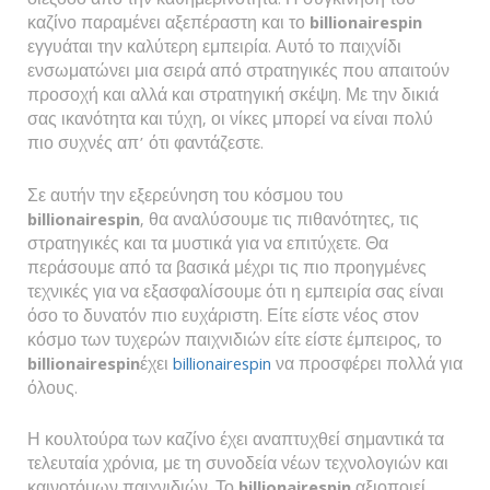
διέξοδο από την καθημερινότητα. Η συγκίνηση του
καζίνο παραμένει αξεπέραστη και το
billionairespin
εγγυάται την καλύτερη εμπειρία. Αυτό το παιχνίδι
ενσωματώνει μια σειρά από στρατηγικές που απαιτούν
προσοχή και αλλά και στρατηγική σκέψη. Με την δικιά
σας ικανότητα και τύχη, οι νίκες μπορεί να είναι πολύ
πιο συχνές απ’ ότι φαντάζεστε.
Σε αυτήν την εξερεύνηση του κόσμου του
billionairespin
, θα αναλύσουμε τις πιθανότητες, τις
στρατηγικές και τα μυστικά για να επιτύχετε. Θα
περάσουμε από τα βασικά μέχρι τις πιο προηγμένες
τεχνικές για να εξασφαλίσουμε ότι η εμπειρία σας είναι
όσο το δυνατόν πιο ευχάριστη. Είτε είστε νέος στον
κόσμο των τυχερών παιχνιδιών είτε είστε έμπειρος, το
billionairespin
έχει
billionairespin
να προσφέρει πολλά για
όλους.
Η κουλτούρα των καζίνο έχει αναπτυχθεί σημαντικά τα
τελευταία χρόνια, με τη συνοδεία νέων τεχνολογιών και