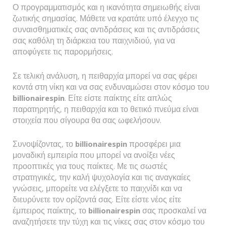
Ο προγραμματισμός και η ικανότητα σημειωθής είναι
ζωτικής σημασίας. Μάθετε να κρατάτε υπό έλεγχο τις
συναισθηματικές σας αντιδράσεις και τις αντιδράσεις
σας καθόλη τη διάρκεια του παιχνιδιού, για να
αποφύγετε τις παρορμήσεις.
Σε τελική ανάλυση, η πειθαρχία μπορεί να σας φέρει
κοντά στη νίκη και να σας ενδυναμώσει στον κόσμο του
billionairespin
. Είτε είστε παίκτης είτε απλώς
παρατηρητής, η πειθαρχία και το θετικό πνεύμα είναι
στοιχεία που σίγουρα θα σας ωφελήσουν.
Συνοψίζοντας, το
billionairespin
προσφέρει μια
μοναδική εμπειρία που μπορεί να ανοίξει νέες
προοπτικές για τους παίκτες. Με τις σωστές
στρατηγικές, την καλή ψυχολογία και τις αναγκαίες
γνώσεις, μπορείτε να ελέγξετε το παιχνίδι και να
διευρύνετε τον ορίζοντά σας. Είτε είστε νέος είτε
έμπειρος παίκτης, το
billionairespin
σας προσκαλεί να
αναζητήσετε την τύχη και τις νίκες σας στον κόσμο του