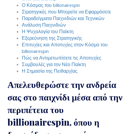
Ο Κόσμος του billionairespin
Στρατηγικές που Μπορείτε να Εφαρμόσετε
Παραδείγματα Παιχνιδιών και Τεχνικών
Ανάλυση Παιχνιδιών
Η Ψυχολογία του Παίκτη
Εξερεύνηση της Στρατηγικής
Επιτυχίες και Αποτυχίες στον Κόσμο του
billionairespin
Πώς να Αντιμετωπίσετε τις Αποτυχίες
Συμβουλές για τον Νέο Παίκτη
Η Σημασία της Πειθαρχίας
Απελευθερώστε την ανδρεία
σας στο παιχνίδι μέσα από την
περιπέτεια του
billionairespin, όπου η