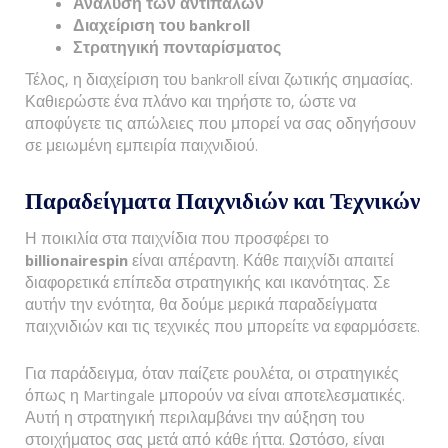
Ανάλυση των αντιπάλων
Διαχείριση του bankroll
Στρατηγική πονταρίσματος
Τέλος, η διαχείριση του bankroll είναι ζωτικής σημασίας.
Καθιερώστε ένα πλάνο και τηρήστε το, ώστε να
αποφύγετε τις απώλειες που μπορεί να σας οδηγήσουν
σε μειωμένη εμπειρία παιχνιδιού.
Παραδείγματα Παιχνιδιών και Τεχνικών
Η ποικιλία στα παιχνίδια που προσφέρει το
billionairespin
είναι απέραντη. Κάθε παιχνίδι απαιτεί
διαφορετικά επίπεδα στρατηγικής και ικανότητας. Σε
αυτήν την ενότητα, θα δούμε μερικά παραδείγματα
παιχνιδιών και τις τεχνικές που μπορείτε να εφαρμόσετε.
Για παράδειγμα, όταν παίζετε ρουλέτα, οι στρατηγικές
όπως η Martingale μπορούν να είναι αποτελεσματικές.
Αυτή η στρατηγική περιλαμβάνει την αύξηση του
στοιχήματος σας μετά από κάθε ήττα. Ωστόσο, είναι