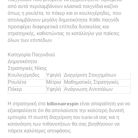
παιχνιδιών που μπορείτε να εξερευνήσετε. Ορισμένα
από αυτά περιλαμβάνουν κλασικά παιχνίδια καζίνο
όπως η ρουλέτα, το πόκερ και οι κουλοχέρηδες, που
απολαμβάνουν μεγάλη δημοτικότητα. Κάθε παιχνίδι
προσφέρει διαφορετικά επίπεδα δυσκολίας και
στρατηγικής, καθιστώντας το κατάλληλο για παίκτες
όλων των επιπέδων.
Κατηγορία Παιχνιδιού
Δημοτικότητα
Στρατηγικές Νίκης
Κουλοχέρηδες
Υψηλή
Διαχείριση Στοιχημάτων
Ρουλέτα
Μέτρια
Μαθηματικές Στρατηγικές
Πόκερ
Υψηλή
Ανάγνωση Αντιπάλων
Η στρατηγική στο
billionairespin
είναι απαραίτητη για να
εξασφαλίσετε ότι θα απολαύσετε την καλύτερη δυνατή
εμπειρία. Η σωστή διαχείριση του bankroll σας και η
κατανόηση των πιθανοτήτων θα σας βοηθήσουν να
πάρετε καλύτερες αποφάσεις.