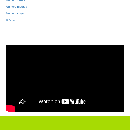
Winhero Greece
Winhero Ελλάδα
Winhero καζίνο
Текста