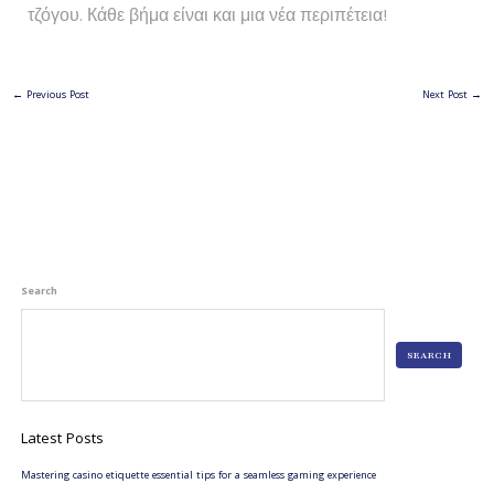
τζόγου. Кάθε βήμα είναι και μια νέα περιπέτεια!
←
Previous Post
Next Post
→
Search
SEARCH
Latest Posts
Mastering casino etiquette essential tips for a seamless gaming experience