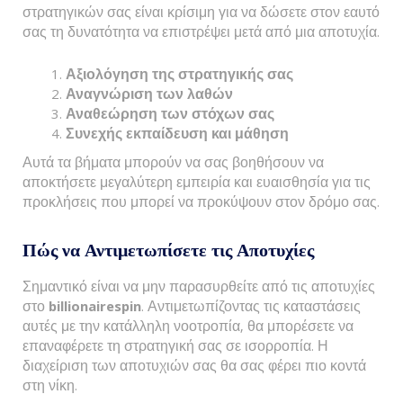
στρατηγικών σας είναι κρίσιμη για να δώσετε στον εαυτό
σας τη δυνατότητα να επιστρέψει μετά από μια αποτυχία.
Αξιολόγηση της στρατηγικής σας
Αναγνώριση των λαθών
Αναθεώρηση των στόχων σας
Συνεχής εκπαίδευση και μάθηση
Αυτά τα βήματα μπορούν να σας βοηθήσουν να
αποκτήσετε μεγαλύτερη εμπειρία και ευαισθησία για τις
προκλήσεις που μπορεί να προκύψουν στον δρόμο σας.
Πώς να Αντιμετωπίσετε τις Αποτυχίες
Σημαντικό είναι να μην παρασυρθείτε από τις αποτυχίες
στο
billionairespin
. Αντιμετωπίζοντας τις καταστάσεις
αυτές με την κατάλληλη νοοτροπία, θα μπορέσετε να
επαναφέρετε τη στρατηγική σας σε ισορροπία. Η
διαχείριση των αποτυχιών σας θα σας φέρει πιο κοντά
στη νίκη.