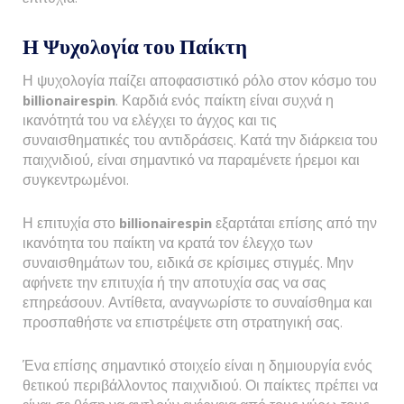
Η Ψυχολογία του Παίκτη
Η ψυχολογία παίζει αποφασιστικό ρόλο στον κόσμο του
billionairespin
. Καρδιά ενός παίκτη είναι συχνά η
ικανότητά του να ελέγχει το άγχος και τις
συναισθηματικές του αντιδράσεις. Κατά την διάρκεια του
παιχνιδιού, είναι σημαντικό να παραμένετε ήρεμοι και
συγκεντρωμένοι.
Η επιτυχία στο
billionairespin
εξαρτάται επίσης από την
ικανότητα του παίκτη να κρατά τον έλεγχο των
συναισθημάτων του, ειδικά σε κρίσιμες στιγμές. Μην
αφήνετε την επιτυχία ή την αποτυχία σας να σας
επηρεάσουν. Αντίθετα, αναγνωρίστε το συναίσθημα και
προσπαθήστε να επιστρέψετε στη στρατηγική σας.
Ένα επίσης σημαντικό στοιχείο είναι η δημιουργία ενός
θετικού περιβάλλοντος παιχνιδιού. Οι παίκτες πρέπει να