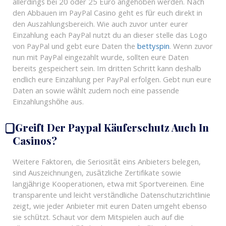
allerdings bei 20 oder 25 Euro angehoben werden. Nach
den Abbauen im PayPal Casino geht es für euch direkt in
den Auszahlungsbereich. Wie auch zuvor unter eurer
Einzahlung each PayPal nutzt du an dieser stelle das Logo
von PayPal und gebt eure Daten the
bettyspin
. Wenn zuvor
nun mit PayPal eingezahlt wurde, sollten eure Daten
bereits gespeichert sein. Im dritten Schritt kann deshalb
endlich eure Einzahlung per PayPal erfolgen. Gebt nun eure
Daten an sowie wählt zudem noch eine passende
Einzahlungshöhe aus.
⃣ Greift Der Paypal Käuferschutz Auch In
Casinos?
Weitere Faktoren, die Seriosität eins Anbieters belegen,
sind Auszeichnungen, zusätzliche Zertifikate sowie
langjährige Kooperationen, etwa mit Sportvereinen. Eine
transparente und leicht verständliche Datenschutzrichtlinie
zeigt, wie jeder Anbieter mit euren Daten umgeht ebenso
sie schützt. Schaut vor dem Mitspielen auch auf die