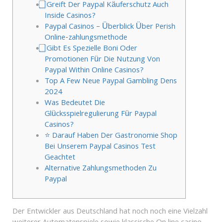
⃣ Greift Der Paypal Käuferschutz Auch
Inside Casinos?
Paypal Casinos – Überblick Über Perish
Online-zahlungsmethode
⃣ Gibt Es Spezielle Boni Oder
Promotionen Für Die Nutzung Von
Paypal Within Online Casinos?
Top A Few Neue Paypal Gambling Dens
2024
Was Bedeutet Die
Glücksspielregulierung Für Paypal
Casinos?
⭐ Darauf Haben Der Gastronomie Shop
Bei Unserem Paypal Casinos Test
Geachtet
Alternative Zahlungsmethoden Zu
Paypal
Der Entwickler aus Deutschland hat noch noch eine Vielzahl