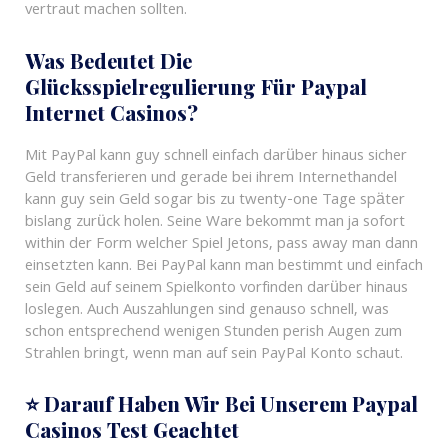
vertraut machen sollten.
Was Bedeutet Die
Glücksspielregulierung Für Paypal
Internet Casinos?
Mit PayPal kann guy schnell einfach darüber hinaus sicher
Geld transferieren und gerade bei ihrem Internethandel
kann guy sein Geld sogar bis zu twenty-one Tage später
bislang zurück holen. Seine Ware bekommt man ja sofort
within der Form welcher Spiel Jetons, pass away man dann
einsetzten kann. Bei PayPal kann man bestimmt und einfach
sein Geld auf seinem Spielkonto vorfinden darüber hinaus
loslegen. Auch Auszahlungen sind genauso schnell, was
schon entsprechend wenigen Stunden perish Augen zum
Strahlen bringt, wenn man auf sein PayPal Konto schaut.
⭐ Darauf Haben Wir Bei Unserem Paypal
Casinos Test Geachtet