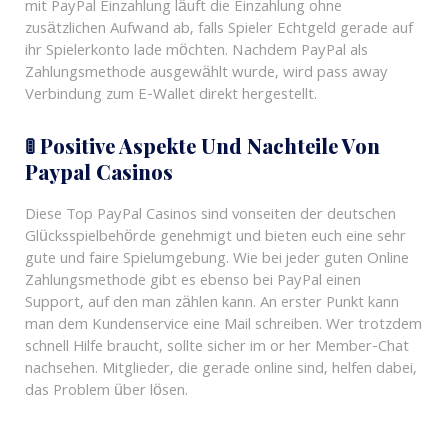
mit PayPal Einzahlung läuft die Einzahlung ohne
zusätzlichen Aufwand ab, falls Spieler Echtgeld gerade auf
ihr Spielerkonto lade möchten. Nachdem PayPal als
Zahlungsmethode ausgewählt wurde, wird pass away
Verbindung zum E-Wallet direkt hergestellt.
🚦 Positive Aspekte Und Nachteile Von
Paypal Casinos
Diese Top PayPal Casinos sind vonseiten der deutschen
Glücksspielbehörde genehmigt und bieten euch eine sehr
gute und faire Spielumgebung. Wie bei jeder guten Online
Zahlungsmethode gibt es ebenso bei PayPal einen
Support, auf den man zählen kann. An erster Punkt kann
man dem Kundenservice eine Mail schreiben. Wer trotzdem
schnell Hilfe braucht, sollte sicher im or her Member-Chat
nachsehen. Mitglieder, die gerade online sind, helfen dabei,
das Problem über lösen.