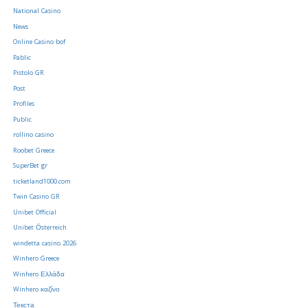
National Casino
News
Online Casino bof
Pablic
Pistolo GR
Post
Profiles
Public
rollino casino
Roobet Greece
SuperBet gr
ticketland1000.com
Twin Casino GR
Unibet Official
Unibet Österreich
windetta casino 2026
Winhero Greece
Winhero Ελλάδα
Winhero καζίνο
Текста