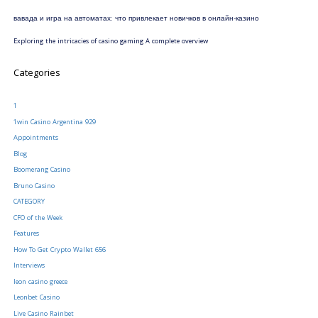
вавада и игра на автоматах: что привлекает новичков в онлайн-казино
Exploring the intricacies of casino gaming A complete overview
Categories
1
1win Casino Argentina 929
Appointments
Blog
Boomerang Casino
Bruno Casino
CATEGORY
CFO of the Week
Features
How To Get Crypto Wallet 656
Interviews
leon casino greece
Leonbet Casino
Live Casino Rainbet