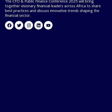
The CFO & Public Finance Conference 2025 will bring
together visionary financial leaders across Africa to share
best practices and discuss innovative trends shaping the
financial sector.
Facebook
Twitter
Instagram
Linkedin
Youtube