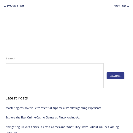
←
Previous Post
Next Post
→
Search
SEARCH
Latest Posts
Mastering casino etiquette essential tips for a seamless gaming experience
Explore the Best Online Casino Games at Pinco Kazino Az!
Navigating Player Choices in Crash Games and What They Reveal About Online Gaming