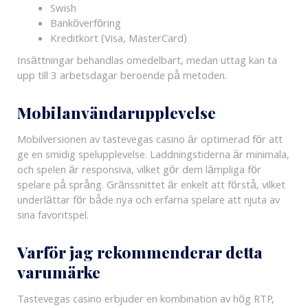
Swish
Banköverföring
Kreditkort (Visa, MasterCard)
Insättningar behandlas omedelbart, medan uttag kan ta
upp till 3 arbetsdagar beroende på metoden.
Mobilanvändarupplevelse
Mobilversionen av tastevegas casino är optimerad för att
ge en smidig spelupplevelse. Laddningstiderna är minimala,
och spelen är responsiva, vilket gör dem lämpliga för
spelare på språng. Gränssnittet är enkelt att förstå, vilket
underlättar för både nya och erfarna spelare att njuta av
sina favoritspel.
Varför jag rekommenderar detta
varumärke
Tastevegas casino erbjuder en kombination av hög RTP,