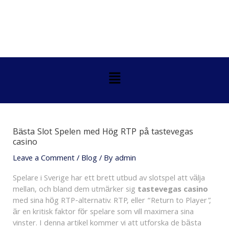
Skip
Post
to
navigation
content
Menu
Bästa Slot Spelen med Hög RTP på tastevegas
casino
Leave a Comment
/
Blog
/ By
admin
Spelare i Sverige har ett brett utbud av slotspel att välja
mellan, och bland dem utmärker sig
tastevegas casino
med sina hög RTP-alternativ. RTP, eller “Return to Player”,
är en kritisk faktor för spelare som vill maximera sina
vinster. I denna artikel kommer vi att utforska de bästa