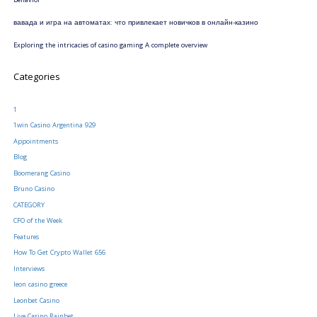
Behavior
вавада и игра на автоматах: что привлекает новичков в онлайн-казино
Exploring the intricacies of casino gaming A complete overview
Categories
1
1win Casino Argentina 929
Appointments
Blog
Boomerang Casino
Bruno Casino
CATEGORY
CFO of the Week
Features
How To Get Crypto Wallet 656
Interviews
leon casino greece
Leonbet Casino