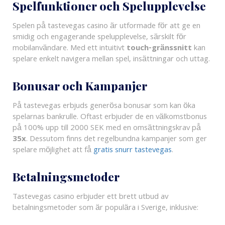
Spelfunktioner och Spelupplevelse
Spelen på tastevegas casino är utformade för att ge en
smidig och engagerande spelupplevelse, särskilt för
mobilanvändare. Med ett intuitivt
touch-gränssnitt
kan
spelare enkelt navigera mellan spel, insättningar och uttag.
Bonusar och Kampanjer
På tastevegas erbjuds generösa bonusar som kan öka
spelarnas bankrulle. Oftast erbjuder de en välkomstbonus
på 100% upp till 2000 SEK med en omsättningskrav på
35x
. Dessutom finns det regelbundna kampanjer som ger
spelare möjlighet att få
gratis snurr tastevegas
.
Betalningsmetoder
Tastevegas casino erbjuder ett brett utbud av
betalningsmetoder som är populära i Sverige, inklusive: