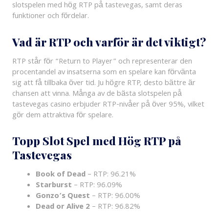
slotspelen med hög RTP på tastevegas, samt deras
funktioner och fördelar.
Vad är RTP och varför är det viktigt?
RTP står för “Return to Player” och representerar den
procentandel av insatserna som en spelare kan förvänta
sig att få tillbaka över tid. Ju högre RTP, desto bättre är
chansen att vinna. Många av de bästa slotspelen på
tastevegas casino erbjuder RTP-nivåer på över 95%, vilket
gör dem attraktiva för spelare.
Topp Slot Spel med Hög RTP på
Tastevegas
Book of Dead
– RTP: 96.21%
Starburst
– RTP: 96.09%
Gonzo’s Quest
– RTP: 96.00%
Dead or Alive 2
– RTP: 96.82%