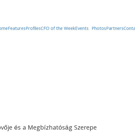
ome
Features
Profiles
CFO of the Week
Events
Photos
Partners
Conta
Jövője és a Megbízhatóság Szerepe