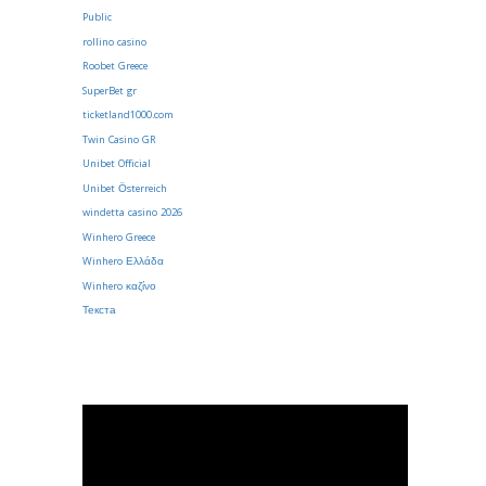
Public
rollino casino
Roobet Greece
SuperBet gr
ticketland1000.com
Twin Casino GR
Unibet Official
Unibet Österreich
windetta casino 2026
Winhero Greece
Winhero Ελλάδα
Winhero καζίνο
Текста