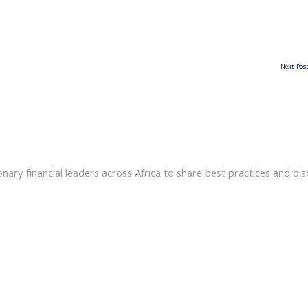
Next Pos
ary financial leaders across Africa to share best practices and disc