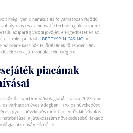
volt még ilyen dinamikus és folyamatosan fejlődő
 szabályozás és az innovatív technológiák központi
tsük az iparág valódi jövőjét, elengedhetetlen az
tele, mint például a
BETTYSPIN CASINO
. Az
 az online kaszinók fejlődésének fő tendenciáit,
rdéseire és a játékkínálat minőségére.
csejáték piacának
hívásai
kaszinók és sportfogadások globális piaca 2023-ban
t
, és várhatóan éves átlagban 11%-os növekedést
ére a gyors növekedés mellett jelentős kihívások is
t instabilitása, a játékosszám növekedéséből fakadó
nológiai biztonság kérdései.