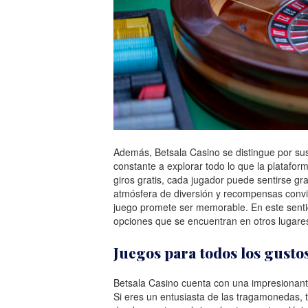
Además, Betsala Casino se distingue por sus
constante a explorar todo lo que la platafo
giros gratis, cada jugador puede sentirse gr
atmósfera de diversión y recompensas convi
juego promete ser memorable. En este sent
opciones que se encuentran en otros lugar
Juegos para todos los gusto
Betsala Casino cuenta con una impresionante
Si eres un entusiasta de las tragamonedas, 