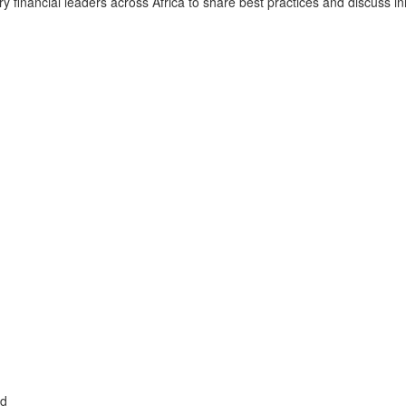
financial leaders across Africa to share best practices and discuss inn
nd