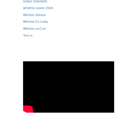
Unibet Österreich
windetta casino 2026
Winhero Greece
Winhero Ελλάδα
Winhero καζίνο
Текста