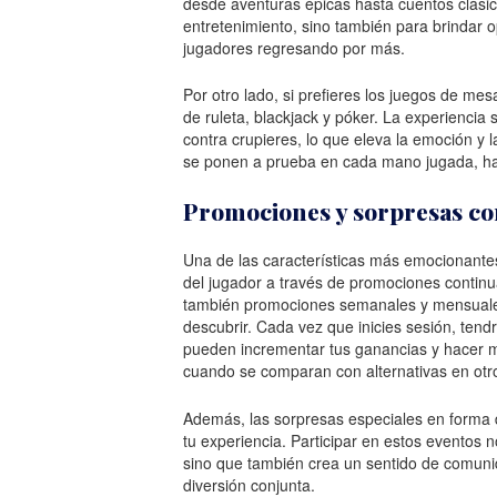
desde aventuras épicas hasta cuentos clásic
entretenimiento, sino también para brindar 
jugadores regresando por más.
Por otro lado, si prefieres los juegos de mes
de ruleta, blackjack y póker. La experiencia 
contra crupieres, lo que eleva la emoción y l
se ponen a prueba en cada mano jugada, ha
Promociones y sorpresas co
Una de las características más emocionante
del jugador a través de promociones continu
también promociones semanales y mensuale
descubrir. Cada vez que inicies sesión, tend
pueden incrementar tus ganancias y hacer 
cuando se comparan con alternativas en otr
Además, las sorpresas especiales en forma
tu experiencia. Participar en estos eventos n
sino que también crea un sentido de comunid
diversión conjunta.