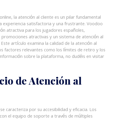
line, la atención al cliente es un pilar fundamental
a experiencia satisfactoria y una frustrante. Voodoo
ón atractiva para los jugadores españoles,
 promociones atractivas y un sistema de atención al
 Este artículo examina la calidad de la atención al
 factores relevantes como los límites de retiro y los
información sobre la plataforma, no dudéis en visitar
cio de Atención al
e caracteriza por su accesibilidad y eficacia. Los
on el equipo de soporte a través de múltiples