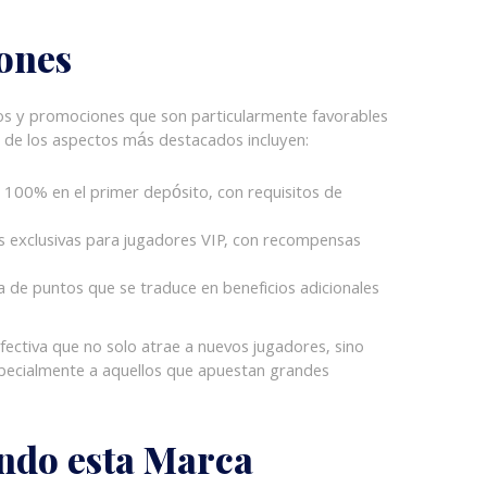
ones
os y promociones que son particularmente favorables
os de los aspectos más destacados incluyen:
100% en el primer depósito, con requisitos de
exclusivas para jugadores VIP, con recompensas
 de puntos que se traduce en beneficios adicionales
ectiva que no solo atrae a nuevos jugadores, sino
especialmente a aquellos que apuestan grandes
ndo esta Marca