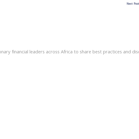
Next Pos
ary financial leaders across Africa to share best practices and disc