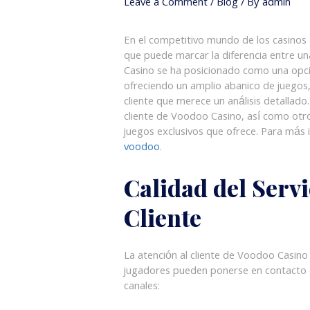
Leave a Comment
/
Blog
/ By
admin
En el competitivo mundo de los casinos on
que puede marcar la diferencia entre un
Casino se ha posicionado como una opci
ofreciendo un amplio abanico de juegos,
cliente que merece un análisis detallado.
cliente de Voodoo Casino, así como otros
juegos exclusivos que ofrece. Para más 
voodoo
.
Calidad del Servi
Cliente
La atención al cliente de Voodoo Casino s
jugadores pueden ponerse en contacto c
canales: