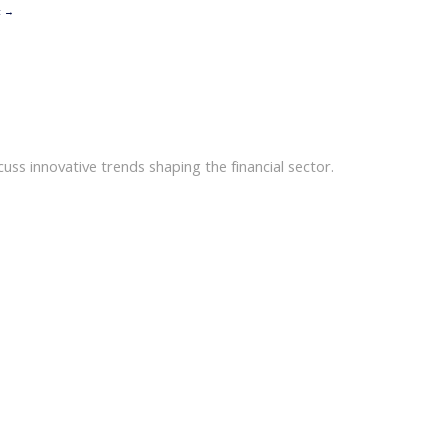
t
→
uss innovative trends shaping the financial sector.