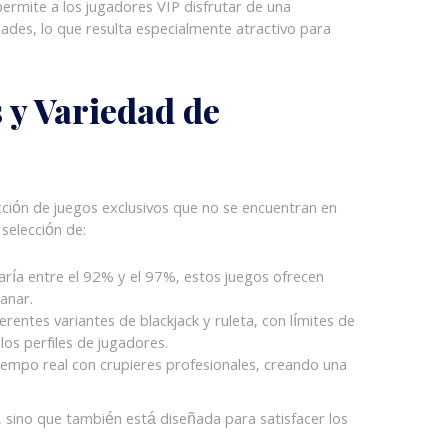
o permite a los jugadores VIP disfrutar de una
des, lo que resulta especialmente atractivo para
 y Variedad de
ción de juegos exclusivos que no se encuentran en
selección de:
ría entre el 92% y el 97%, estos juegos ofrecen
anar.
rentes variantes de blackjack y ruleta, con límites de
os perfiles de jugadores.
iempo real con crupieres profesionales, creando una
, sino que también está diseñada para satisfacer los