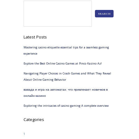
SEARCH
Latest Posts
Mastering casino etiquette essential tips for a seamless gaming
experience
Explore the Best Online Casino Games at Pinco Kazino Az!
Navigating Player Choices in Crash Games and What They Reveal
About Online Gaming Behavior
вавада и игра на автоматах: что привлекает новичков в
онлайн-казино
Exploring the intricacies of casino gaming A complete overview
Categories
1