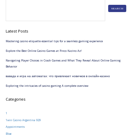
SEARCH
Latest Posts
Mastering casino etiquette essential tips for a seamless gaming experience
Explore the Best Online Casino Games at Pinco Kazino Az!
Navigating Player Choices in Crash Games and What They Reveal About Online Gaming
Behavior
вавада и игра на автоматах: что привлекает новичков в онлайн-казино
Exploring the intricacies of casino gaming A complete overview
Categories
1
1win Casino Argentina 929
Appointments
Blog