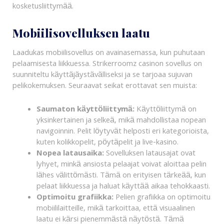
kosketusliittymää.
Mobiilisovelluksen laatu
Laadukas mobiilisovellus on avainasemassa, kun puhutaan
pelaamisesta liikkuessa. Strikerroomz casinon sovellus on
suunniteltu käyttäjäystävälliseksi ja se tarjoaa sujuvan
pelikokemuksen. Seuraavat seikat erottavat sen muista:
Saumaton käyttöliittymä:
Käyttöliittymä on
yksinkertainen ja selkeä, mikä mahdollistaa nopean
navigoinnin. Pelit löytyvät helposti eri kategorioista,
kuten kolikkopelit, pöytäpelit ja live-kasino.
Nopea latausaika:
Sovelluksen latausajat ovat
lyhyet, minkä ansiosta pelaajat voivat aloittaa pelin
lähes välittömästi. Tämä on erityisen tärkeää, kun
pelaat liikkuessa ja haluat käyttää aikaa tehokkaasti.
Optimoitu grafiikka:
Pelien grafiikka on optimoitu
mobiililaitteille, mikä tarkoittaa, että visuaalinen
laatu ei kärsi pienemmästä näytöstä. Tämä