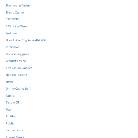
Boomerang Casino
Bruno Casino
CATEGORY
CFO of the Week
Features
How To Get Crypto Wallet 656
Interviews
leon casino greece
Leonbet Casino
Live Casino Rainbet
National Casino
News
Online Casino bof
Pablic
Pistolo GR
Post
Profiles
Public
rollino casino
Roobet Greece