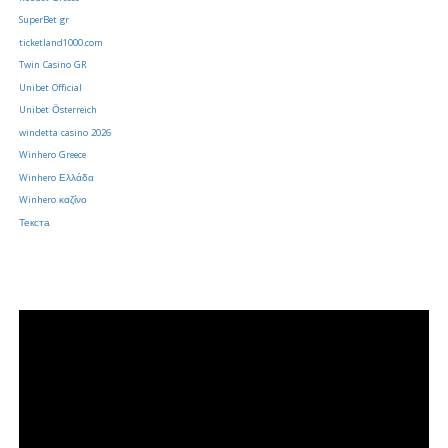
SuperBet gr
ticketland1000.com
Twin Casino GR
Unibet Official
Unibet Österreich
windetta casino 2026
Winhero Greece
Winhero Ελλάδα
Winhero καζίνο
Текста