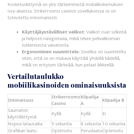
Kosketusliittymä on yksi tärkeimmistä mobiilikokemuksen
osa-alueista. Strikerroomz casinon sovelluksessa se on
toteutettu erinomaisesti:
Käyttäjäystävälliset valikot:
Valikot ovat selkeitä
ja helposti navigoitavia, mikä tekee pelivalikoiman
tutkimisesta vaivatonta.
Ergonominen suunnittelu:
Sovellus on suunniteltu
siten, että se on mukava käyttää yhdellä kädellä,
mikä on erityisen tärkeää, kun pelaat liikkeellä.
Vertailutaulukko
mobiilikasinoiden ominaisuuksista
Strikerroomz
Kilpailija
Ominaisuus
Kilpailija B
Casino
A
Saumaton
Kyllä
Kyllä
Ei
käyttöliittymä
Nopea latausaika
5 sekuntia
8 sekuntia
10 sekuntia
Grafiikan laatu
Optimoitu
Peruslaatu
Optimoitu