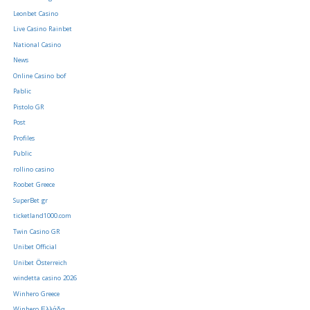
Leonbet Casino
Live Casino Rainbet
National Casino
News
Online Casino bof
Pablic
Pistolo GR
Post
Profiles
Public
rollino casino
Roobet Greece
SuperBet gr
ticketland1000.com
Twin Casino GR
Unibet Official
Unibet Österreich
windetta casino 2026
Winhero Greece