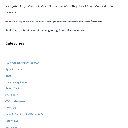
Navigating Player Choices in Crash Games and What They Reveal About Online Gaming
Behavior
вавада и игра на автоматах: что привлекает новичков в онлайн-казино
Exploring the intricacies of casino gaming A complete overview
Categories
1
1win Casino Argentina 929
Appointments
Blog
Boomerang Casino
Bruno Casino
CATEGORY
CFO of the Week
Features
How To Get Crypto Wallet 656
Interviews
leon casino greece