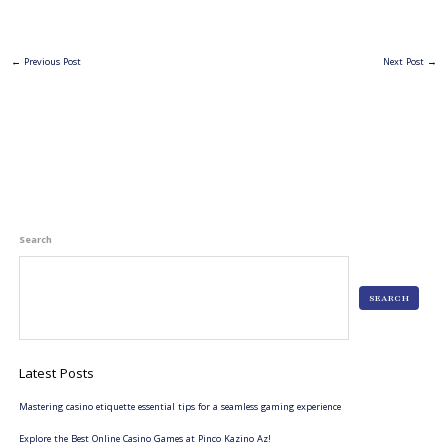
←
Previous Post
Next Post
→
Search
SEARCH
Latest Posts
Mastering casino etiquette essential tips for a seamless gaming experience
Explore the Best Online Casino Games at Pinco Kazino Az!