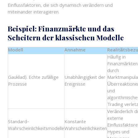
Einflussfaktoren, die sich dynamisch verändern und
miteinander interagieren.
Beispiel: Finanzmärkte und das
Scheitern der klassischen Modelle
Modell
Annahme
Realitätsbez
Häufig in
Finanzmärkten
durch
Gaukład). Echte zufällige
Unabhängigkeit der
Marktmanipula
Prozesse
Ereignisse
Überreaktione
und
algorithmische
Trading verletz
Veränderlich d
externe
Standard-
Konstante
Einflussfaktore
Wahrscheinlichkeitsmodelle
Wahrscheinlichkeiten
Hypes und