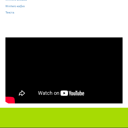
Winhero Ελλάδα
Winhero καζίνο
Текста